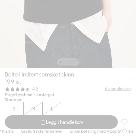
Belte i imitert semsket skinn
199 kr.
Gjennomsnittskarakter:
6
anmeldelser
4.2
Farge:
Lysebrun / ensfarget
Størrelse:
S
M
L
Legg i handlekurv
Belte i 
larna
Gratis fraktalternativer
Enkel betaling med Vipps & Klarna