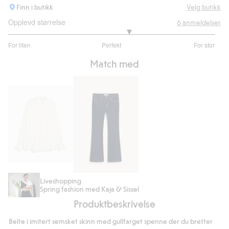
Finn i butikk
Velg butikk
Opplevd størrelse
6
anmeldelser
3.333333333333333
For liten
Perfekt
For stor
av
Basert
5
Match med
på
6
stemmer
Oversize
Flare
skjorte
Liveshopping
Spring fashion med Kaja & Sissel
jeans
Produktbeskrivelse
low
waist
Belte i imitert semsket skinn med gullfarget spenne der du bretter