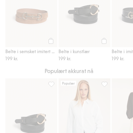
Legg til
Legg til
Belte i semsket imitert materiale med spenne
Belte i kunstlær
199 kr.
199 kr.
199 kr.
Populært akkurat nå
Populær
Belte i kunstlær, Legg til i favoriter
Oversized poplin