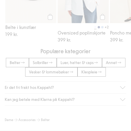
Legg til
Legg til
Belte i kunstlær
+2
Oversized poplinskjorte
Poncho me
199 kr.
399 kr.
399 kr.
Populære kategorier
Belter
Solbriller
Luer, hatter & caps
Annet
Vesker & lommebøker
Klespleie
Er det fri frakt hos Kappahl?
Kan jeg betale med Klarna på Kappahl?
Som medlem i Kappahl Club har du alltid gratis frakt til butikk,
eller når du handler for over 500 NOK og velger levering med
Bring eller hjemlevering med Helthjem. Fraktkostnaden fjernes
Ja, i samarbeid med Klarna tilbyr vi smidig betaling med faktura
Dame
Accessories
Belter
automatisk etter at du har logget inn og er identifisert som
og andre betalingsmåter.
medlem.
Ved å oppgi informasjon i kassen godkjenner du Klarnas vilkår.