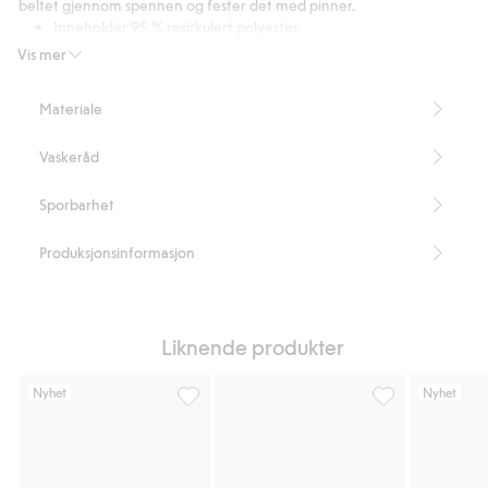
beltet gjennom spennen og fester det med pinner.
Inneholder 95 % resirkulert polyester.
Artikkelnummer
:
853416
Vis mer
Recycled Polyester
Materiale
Vaskeråd
Sporbarhet
Produksjonsinformasjon
Liknende produkter
Nyhet
Nyhet
Belte i semsket imitert materiale med spenn
Belte i kunstlær,