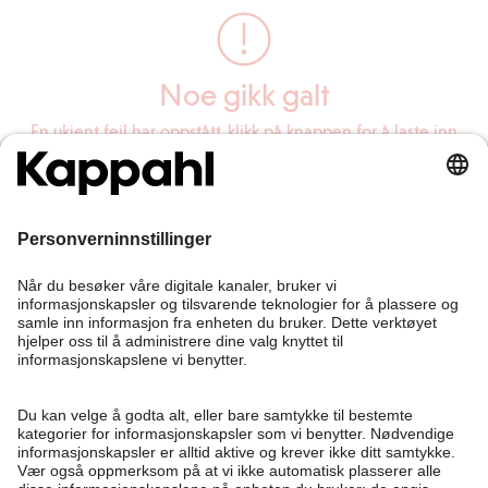
Noe gikk galt
En ukjent feil har oppstått, klikk på knappen for å laste inn
siden på nytt.
Last inn siden på nytt