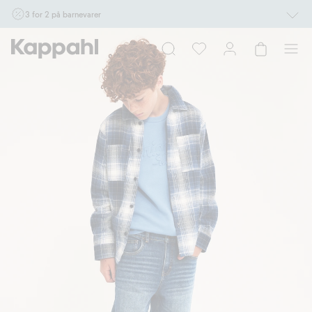
3 for 2 på barnevarer
Ikke Newbie. Gjelder når du handler 2 eller flere varer som inngår i tilbudet tom.
17/8 i butikk & online for deg som er eller blir medlem. Kan ikke kombineres med
andre tilbud eller rabatter.
Handle nå