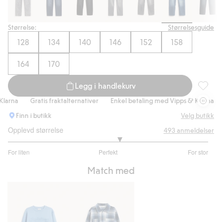
Størrelse:
Størrelsesguide
128
134
140
146
152
158
164
170
Legg i handlekurv
Loose j
rna
Gratis fraktalternativer
Enkel betaling med Vipps & Klarna
G
Finn i butikk
Velg butikk
Opplevd størrelse
493
anmeldelser
3.231638418079096
For liten
Perfekt
For stor
av
Basert
5
Match med
på
354
stemmer