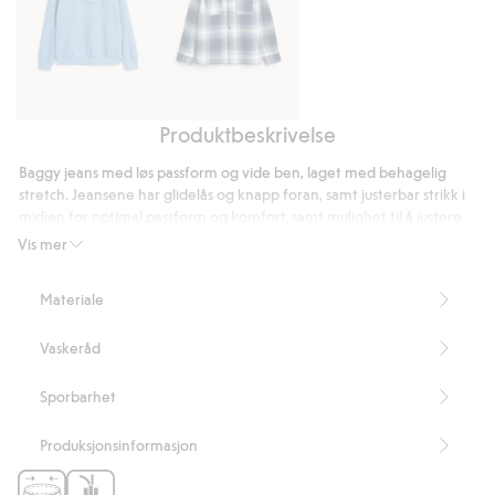
Produktbeskrivelse
Genser
Flanelloverskjorte
med
med
Baggy jeans med løs passform og vide ben, laget med behagelig
preget
brystlommer
stretch. Jeansene har glidelås og knapp foran, samt justerbar strikk i
tekst-
midjen for optimal passform og komfort, samt mulighet til å justere
trykk
livvidden. Fem klassiske jeanslommer. Beltestropper i midjen.
Vis mer
Baggy passform
Middels høy midje
Materiale
Stretch
Justerbar midje
Vaskeråd
Artikkelnummer
:
905679
Sporbarhet
Produksjonsinformasjon