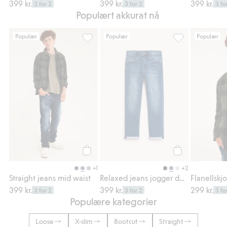
399 kr.
399 kr.
399 kr.
3 for 2
3 for 2
3 fo
Populært akkurat nå
Populær
Populær
Populær
Straight jeans mid waist, Legg til i favorite
Relaxed jeans jo
Legg til
Legg til
+1
+2
Straight jeans mid waist
Relaxed jeans jogger denim
399 kr.
399 kr.
299 kr.
3 for 2
3 for 2
3 fo
Populære kategorier
Loose
X-slim
Bootcut
Straight