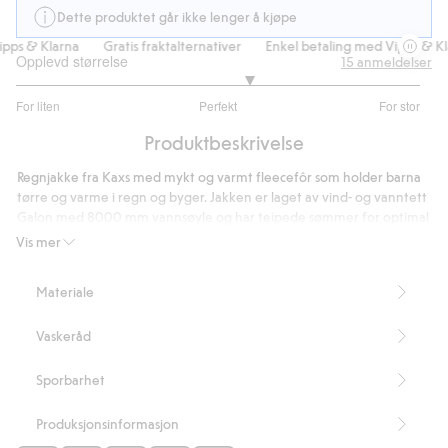
Dette produktet går ikke lenger å kjøpe
ps & Klarna
Gratis fraktalternativer
Enkel betaling med Vipps & Kla
Opplevd størrelse
15
anmeldelser
3.307692307692307
For liten
Perfekt
For stor
av
Basert
5
Produktbeskrivelse
på
13
Regnjakke fra Kaxs med mykt og varmt fleecefôr som holder barna
stemmer
tørre og varme i regn og byger. Jakken er laget av vind- og vanntett
Galon med 8000 mm vannsøyle og har teipede sømmer for optimal
beskyttelse mot regn og fuktighet. Jakken har en avtagbar,
Vis mer
fleecefôret hette og glidelås med knappestolpe foran.
8000 mm vannsøyle
Materiale
Teipede sømmer
Varmt fleecefôr
Vaskeråd
Avtagbar fleecefôret hette med trykknapper
Myk fleece på innsiden av kragen og hakebeskyttelse
Glidelås fra YKK med knappestolpe foran
Sporbarhet
Innfelt elastikk i ermeåpningene og nederst
Reflekstrykk på ermene og nederst bak
Produksjonsinformasjon
Materialet tørkes lett av med en klut og trenger ikke vaskes så