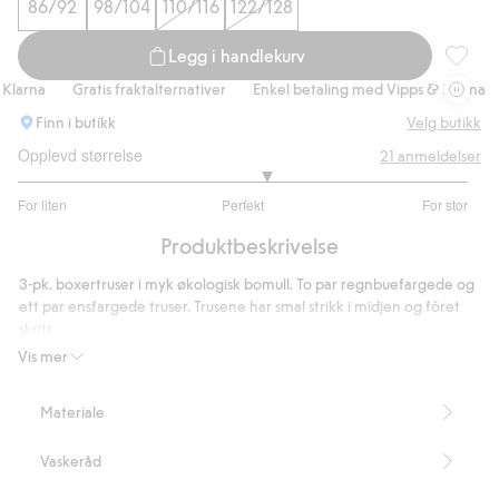
86/92
98/104
110/116
122/128
Handle nå
Legg i handlekurv
3-pk. bo
larna
Gratis fraktalternativer
Enkel betaling med Vipps & Klarna
Finn i butikk
Velg butikk
Opplevd størrelse
21
anmeldelser
3.210526315789474
For liten
Perfekt
For stor
av
Basert
5
Produktbeskrivelse
på
19
3-pk. boxertruser i myk økologisk bomull. To par regnbuefargede og
stemmer
ett par ensfargede truser. Trusene har smal strikk i midjen og fôret
skritt.
Inneholder 95 % økologisk bomull.
Vis mer
Artikkelnummer
:
846196
Organic cotton
Materiale
Vaskeråd