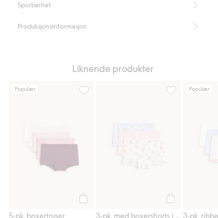
Sporbarhet
Produksjonsinformasjon
Liknende produkter
Populær
Populær
5-pk. boxertruser, Legg til i favoriter
3-pk. med boxers
Legg til
Legg til
5-pk. boxertruser
3-pk. med boxershorts i bomullstrikot med desserttrykk