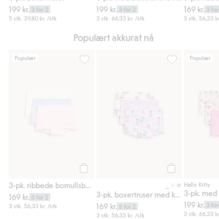
199 kr.
199 kr.
169 kr.
3 for 2
3 for 2
3 for
5 stk.
39,80 kr.
/stk
3 stk.
66,33 kr.
/stk
3 stk.
56,33 kr
Populært akkurat nå
Populær
Populær
3-pk. ribbede bomullsboxershorts, Legg til 
3-pk. boxertruse
Legg til
Legg til
3-pk. ribbede bomullsboxershorts
Hello Kitty
3-pk. boxertruser med katter
169 kr.
3 for 2
199 kr.
169 kr.
3 for
3 stk.
56,33 kr.
/stk
3 for 2
3 stk.
66,33 kr
3 stk.
56,33 kr.
/stk