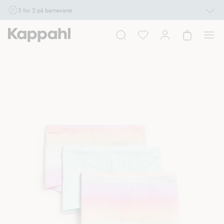
3 for 2 på barnevarer
Ikke Newbie. Gjelder når du handler 2 eller flere varer som inngår i tilbudet tom.
17/8 i butikk & online for deg som er eller blir medlem. Kan ikke kombineres med
andre tilbud eller rabatter.
Handle nå