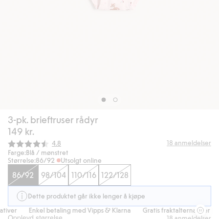
3-pk. brieftruser rådyr
149 kr.
Gjennomsnittskarakter:
18
anmeldelser
4.8
Farge:
Blå / mønstret
Størrelse:
86/92
Utsolgt online
86/92
98/104
110/116
122/128
Dette produktet går ikke lenger å kjøpe
tiver
Enkel betaling med Vipps & Klarna
Gratis fraktalternativer
Opplevd størrelse
18
anmeldelser