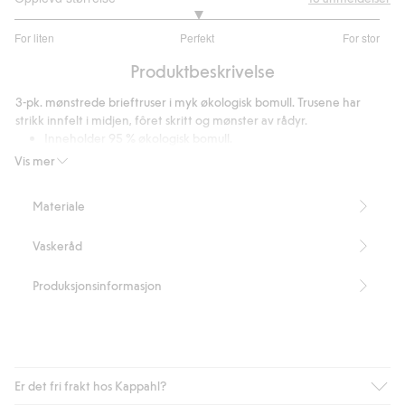
3
For liten
Perfekt
For stor
av
Basert
5
Produktbeskrivelse
på
17
3-pk. mønstrede brieftruser i myk økologisk bomull. Trusene har
stemmer
strikk innfelt i midjen, fôret skritt og mønster av rådyr.
Inneholder 95 % økologisk bomull.
Artikkelnummer
:
381830
Vis mer
Organic cotton
Materiale
Vaskeråd
Produksjonsinformasjon
Er det fri frakt hos Kappahl?