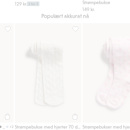
Strømpebukse
129 kr.
3 for 2
149 kr.
Populært akkurat nå
er
kabelstrikket strømpebukse, Legg til i favoriter
Strømpebukse med hjerter 70 d
Legg til
Legg til
Strømpebukse med hjerter 70 den
+2