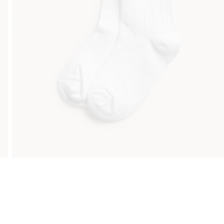
Gratis fraktalternativer
Enkel betaling med Vipps