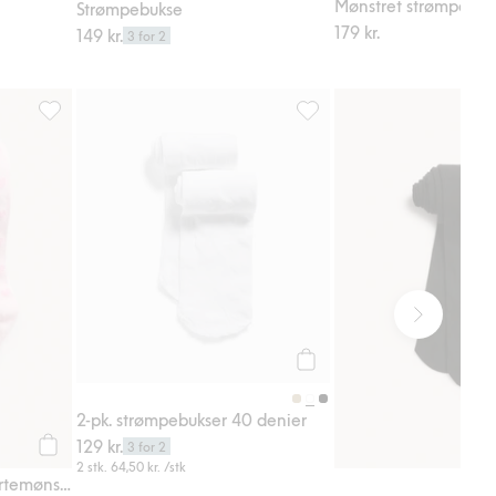
Mønstret strømpebuk
Strømpebukse
179 kr.
149 kr.
3 for 2
en, Legg til i favoriter
Strømpebukser med hjertemønster, Legg til i favoriter
2-pk. strømpebukser 40 deni
Legg til
2-pk. strømpebukser 40 denier
129 kr.
3 for 2
Legg til
2 stk.
64,50 kr.
/stk
Strømpebukser med hjertemønster