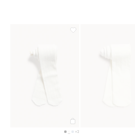
kabelstrikket strømpebukse, Legg 
Legg til
+2