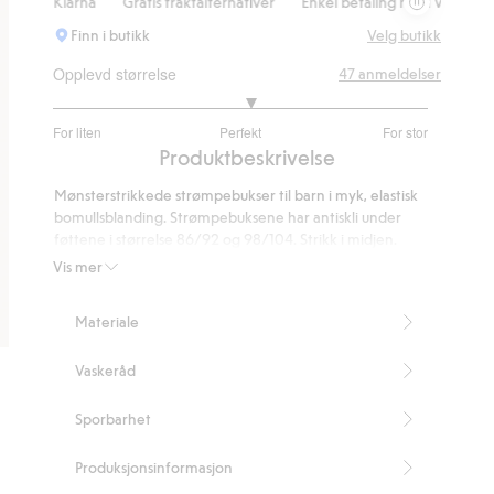
 & Klarna
Gratis fraktalternativer
Enkel betaling med Vipps & Klarna
Finn i butikk
Velg butikk
Opplevd størrelse
47
anmeldelser
3.114285714285714
For liten
Perfekt
For stor
av
Basert
Produktbeskrivelse
5
på
Mønsterstrikkede strømpebukser til barn i myk, elastisk
35
bomullsblanding. Strømpebuksene har antiskli under
stemmer
føttene i størrelse 86/92 og 98/104. Strikk i midjen.
Forsterket tå og hæl.
Vis mer
Sklisikker i størrelsene 86/92 og 98/104
Artikkelnummer
:
833673
Materiale
Vaskeråd
Sporbarhet
Produksjonsinformasjon