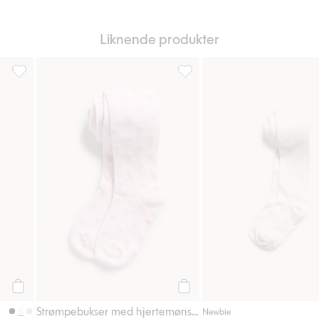
Liknende produkter
til i favoriter
Strømpebukse, Legg til i favoriter
Strømpebukser med hjertemønst
Legg til
Legg til
Strømpebukser med hjertemønster
Newbie