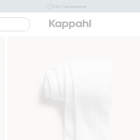
3 for 2 på barnevarer
Ikke Newbie. Gjelder når du handler 2 eller flere varer som
inngår i tilbudet tom. 17/8 i butikk & online for deg som er
eller blir medlem. Kan ikke kombineres med andre tilbud
eller rabatter.
Handle nå