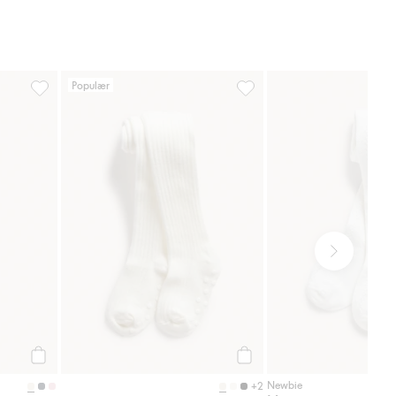
Populær
er, Legg til i favoriter
Strømpebukse, Legg til i favoriter
Strømpebukse, Legg til i fa
Legg til
Legg til
Newbie
+2