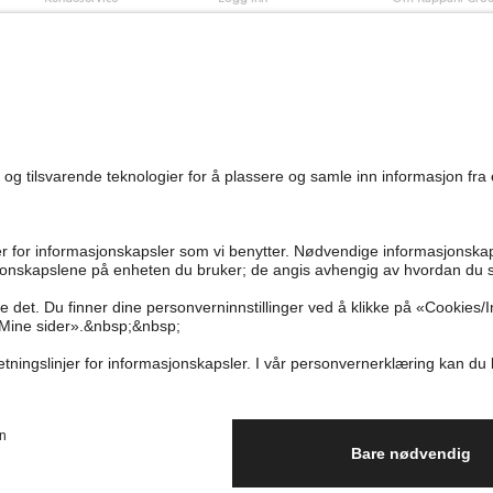
0
Vanlige spørsmål
Kappahl Club
Bærekraft
Bestilling
Medlemsvilkår
Jobbe hos oss
Kontakt oss
Presse
Finn butikk
Tilgjengelighet
Personal shopping
Sjekk saldo på
gavekortet
Angre kjøpet ditt