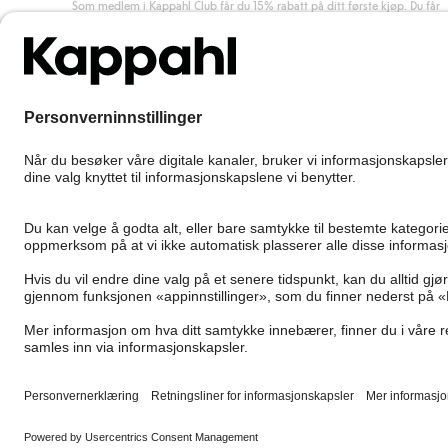
Som medlem i Kappahl Club får du 15% rabatt på ditt første kjøp. Du får
unike medlemstilbud, alltid fri frakt (til utleveringssted) ved kjøp over 50
kr, og du samler poeng på alle dine kjøp og aktiviteter.
Bli medlem
Norway
Bytt sted
Cookies