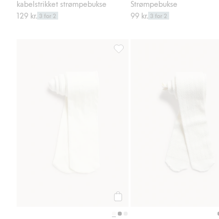
kabelstrikket strømpebukse
Strømpebukse
129 kr.
99 kr.
3 for 2
3 for 2
Strømpebukse, Legg til i favorit
Legg til