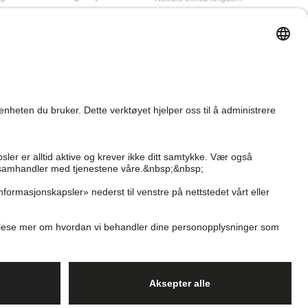
Kjøpsvilkår
Newbie Global
Personvernerklæring
Affiliate
Informasjonskapsler
Vilkår #YesKappahl
#YesNewbie