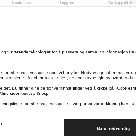
Kundeservice
Logg inn
Om Kappahl Gro
0
Vanlige spørsmål
Kappahl Club
Bærekraft
Bestilling
Medlemsvilkår
Jobbe hos oss
Kontakt oss
Presse
Finn butikk
Tilgjengelighet
Personal shopping
Sjekk saldo på
gavekortet
Angre kjøpet ditt