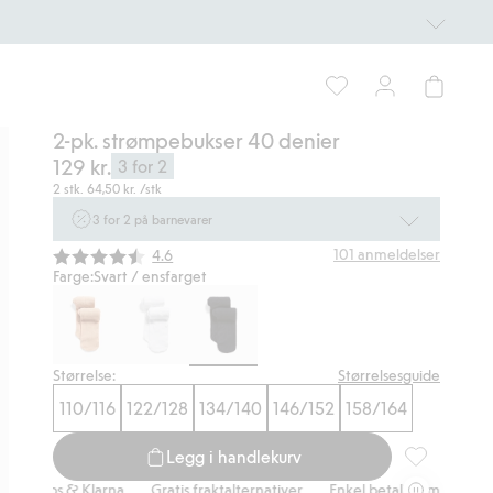
2-pk. strømpebukser 40 denier
129 kr.
3 for 2
2 stk.
64,50 kr.
/stk
3 for 2 på barnevarer
Ikke Newbie. Gjelder når du handler 2 eller flere varer som
Gjennomsnittskarakter:
101
anmeldelser
4.6
inngår i tilbudet tom. 17/8 i butikk & online for deg som er
Farge:
Svart / ensfarget
eller blir medlem. Kan ikke kombineres med andre tilbud eller
rabatter.
Handle nå
Størrelse:
Størrelsesguide
110/116
122/128
134/140
146/152
158/164
Legg i handlekurv
2-pk. strømp
ipps & Klarna
Gratis fraktalternativer
Enkel betaling med Vipps & K