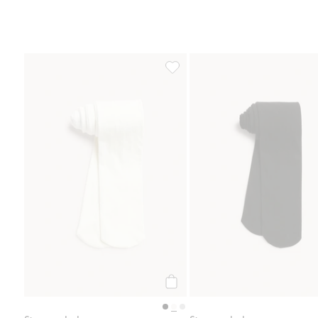
Strømpebukse, Legg til i favorit
Legg til