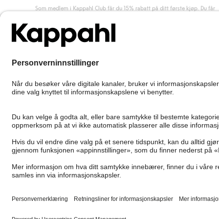
Som medlem i Kappahl Club får du 15% rabatt på ditt første kjøp. Du får
unike medlemstilbud, alltid fri frakt (til utleveringssted) ved kjøp over 50
kr, og du samler poeng på alle dine kjøp og aktiviteter.
Bli medlem
Norway
Bytt sted
Cookies