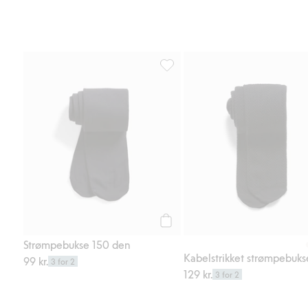
Strømpebukse 150 den, Legg til i
Legg til
Strømpebukse 150 den
Kabelstrikket strømpebuks
99 kr.
3 for 2
129 kr.
3 for 2