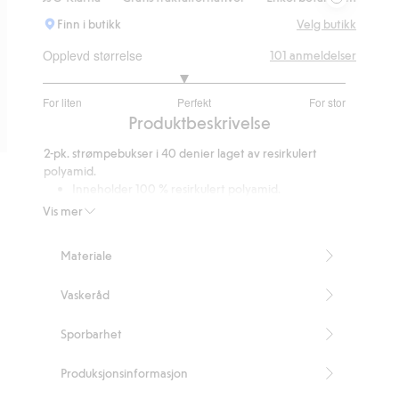
Finn i butikk
Velg butikk
Opplevd størrelse
101
anmeldelser
2.87012987012987
For liten
Perfekt
For stor
av
Basert
Produktbeskrivelse
5
på
2-pk. strømpebukser i 40 denier laget av resirkulert
77
polyamid.
stemmer
Inneholder 100 % resirkulert polyamid.
Artikkelnummer
:
306357
Vis mer
Recycled Polyamide
Materiale
Vaskeråd
Sporbarhet
Produksjonsinformasjon