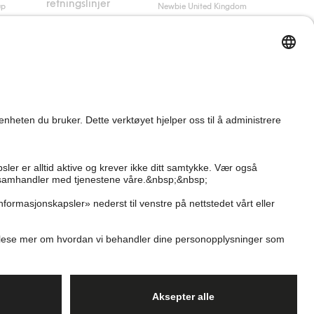
retningslinjer
up
Newbie United Kingdom
Kjøpsvilkår
Newbie Global
Personvernerklæring
Affiliate
Informasjonskapsler
Vilkår #YesKappahl
#YesNewbie