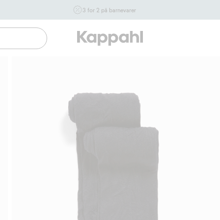
3 for 2 på barnevarer
Ikke Newbie. Gjelder når du handler 2 eller flere varer som
inngår i tilbudet tom. 17/8 i butikk & online for deg som er
eller blir medlem. Kan ikke kombineres med andre tilbud
eller rabatter.
Handle nå
Gratis fraktalternativer
Enkel betaling med V