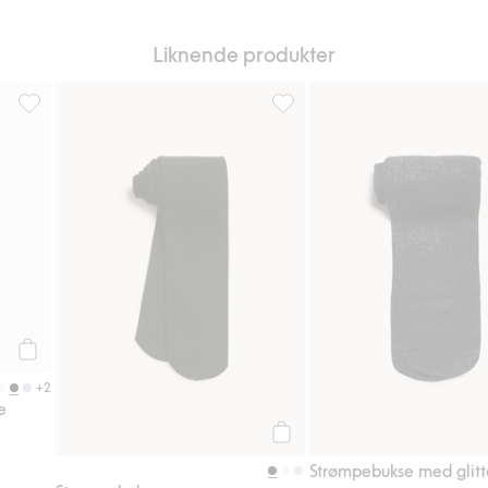
Liknende produkter
 favoriter
Kabelstrikket strømpebukse, Legg til i favoriter
Strømpebukse, Legg til i favor
Legg til
+2
e
Legg til
Strømpebukse med glitt