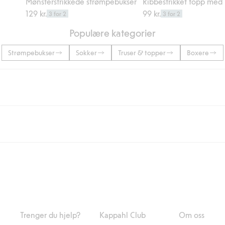
Mønsterstrikkede strømpebukser
Ribbestrikket topp med
129 kr.
99 kr.
3 for 2
3 for 2
Populære kategorier
Strømpebukser
Sokker
Truser & topper
Boxere
 eller når du handler for over 500 NOK og velger levering med Bring eller 
ring med Helthjem koster 49 NOK og 99 NOK for hjemlevering med Bring ua
og andre betalingsmåter.
 du klikker på "Fullfør kjøp" godkjenner du Kappahls generelle vilkår.
Les m
Trenger du hjelp?
Kappahl Club
Om oss