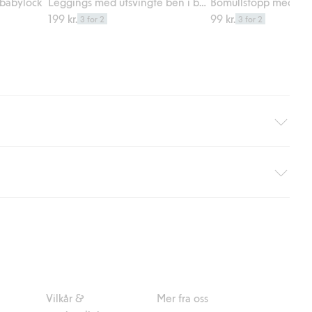
 babylock
Leggings med utsvingte ben i bomullstrikot med kirsebærmønster
199 kr.
99 kr.
3 for 2
3 for 2
hjemlevering med Helthjem. Fraktkostnaden fjernes automatisk
nsett hvor mye du handler for.
er om Klarnas betalingsvilkår
(ekstern lenke).
Vilkår &
Mer fra oss