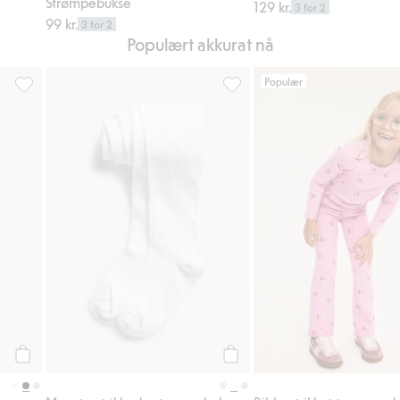
Strømpebukse
129 kr.
3 for 2
99 kr.
3 for 2
Populært akkurat nå
Populær
er
Strømpebukse, Legg til i favoriter
Mønsterstrikkede strømpebukse
Legg til
Legg til