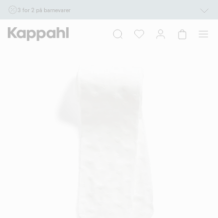
3 for 2 på barnevarer
Ikke Newbie. Gjelder når du handler 2 eller flere varer som inngår i tilbudet tom.
17/8 i butikk & online for deg som er eller blir medlem. Kan ikke kombineres med
andre tilbud eller rabatter.
Handle nå