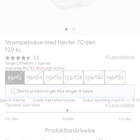
Strømpebukse med hjerter 70 den
129 kr.
Gjennomsnittskarakter:
62
anmeldelser
4.8
Farge:
Offwhite / hjerter
Størrelse:
86/92
Utsolgt online
86/92
98/104
110/116
122/128
134/140
146/152
Dette produktet går ikke lenger å kjøpe
pps & Klarna
Gratis fraktalternativer
Enkel betaling med Vipps & Kl
Opplevd størrelse
62
anmeldelser
2.956521739130435
For liten
Perfekt
For stor
av
Basert
5
Produktbeskrivelse
på
46