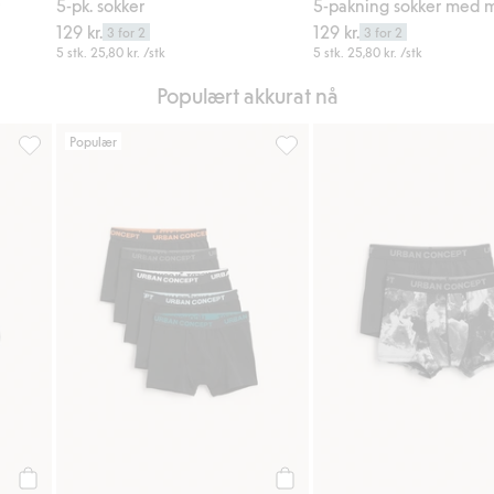
5-pk. sokker
5-pakning sokker med 
129 kr.
129 kr.
3 for 2
3 for 2
5 stk.
25,80 kr.
/stk
5 stk.
25,80 kr.
/stk
Populært akkurat nå
Populær
5-pk. sokker, Legg til i favoriter
5-pakning boxerkalsonger med s