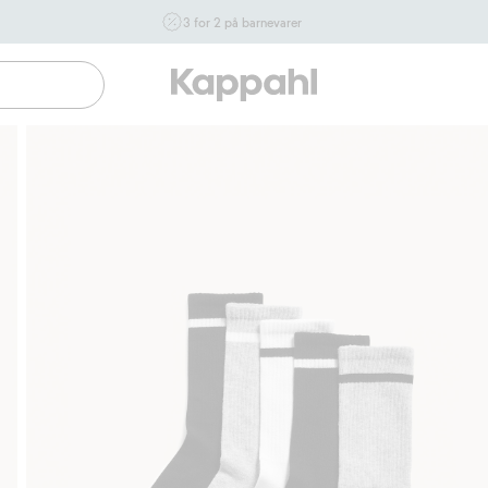
3 for 2 på barnevarer
Ikke Newbie. Gjelder når du handler 2 eller flere varer som
inngår i tilbudet tom. 17/8 i butikk & online for deg som er
eller blir medlem. Kan ikke kombineres med andre tilbud
eller rabatter.
Handle nå