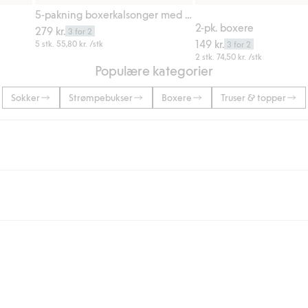
Legg til
Legg til
5-pakning boxerkalsonger med strikk
2-pk. boxere
279 kr.
3 for 2
149 kr.
5 stk.
55,80 kr.
/stk
3 for 2
2 stk.
74,50 kr.
/stk
Populære kategorier
Sokker
Strømpebukser
Boxere
Truser & topper
 eller når du handler for over 500 NOK og velger levering med Bring eller 
ring med Helthjem koster 49 NOK og 99 NOK for hjemlevering med Bring ua
og andre betalingsmåter.
 du klikker på "Fullfør kjøp" godkjenner du Kappahls generelle vilkår.
Les m