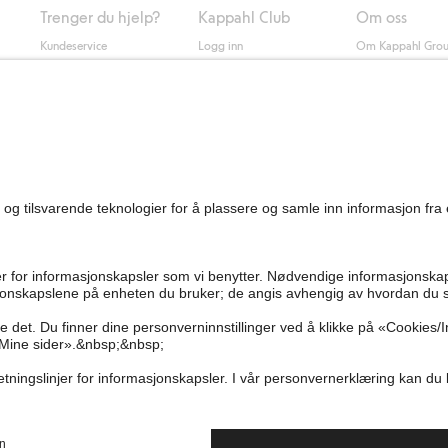
Trenger du hjelp?
Kappahl Club
Om oss
Kundeservice
Logg inn
Om Kappahl Gro
0
Vanlige spørsmål
Kappahl Club
Bærekraft
Bestilling
Medlemsvilkår
Jobbe hos oss
Kontakt oss
Presse
Finn butikk
Tilgjengelighet
Personal shopping
Sjekk saldo på
gavekortet
Angre kjøpet ditt