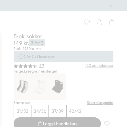
5-pk. sokker
149 kr.
3 for 2
5 stk.
29,80 kr.
/stk
3 for 2 på barnevarer
Ikke Newbie. Gjelder når du handler 2 eller flere varer som
Gjennomsnittskarakter:
150
anmeldelser
4.7
inngår i tilbudet tom. 17/8 i butikk & online for deg som er
Farge:
Lysegrå / ensfarget
eller blir medlem. Kan ikke kombineres med andre tilbud eller
rabatter.
Handle nå
Størrelse:
Størrelsesguide
31/33
34/36
37/39
40/42
Legg i handlekurv