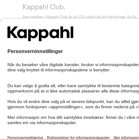
Kappahl Club.
Som medlem i Kappahl Club får du 15% rabatt på ditt første kjøp. Du får
unike medlemstilbud, alltid fri frakt (til utleveringssted) ved kjøp over 50
kr, og du samler poeng på alle dine kjøp og aktiviteter.
Bli medlem
Norway
Bytt sted
Cookies