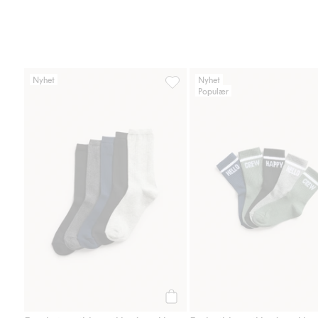
Nyhet
Nyhet
Populær
5-pakning ribbestrikkede sokker, 
Legg til