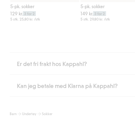
Legg til
5-pk. sokker
5-pk. sokker
129 kr.
149 kr.
3 for 2
3 for 2
5 stk.
25,80 kr.
/stk
5 stk.
29,80 kr.
/stk
Er det fri frakt hos Kappahl?
Kan jeg betale med Klarna på Kappahl?
Som medlem i Kappahl Club har du alltid gratis frakt til butikk,
etter at du har logget inn og er identifisert som medlem.
Ellers koster frakten 59 NOK for levering med Bring, hjemleve
Ja, i samarbeid med Klarna tilbyr vi smidig betaling med faktura 
Les mer
Barn
Undertøy
Sokker
Ved å oppgi informasjon i kassen godkjenner du Klarnas vilkår. Når
Les mer