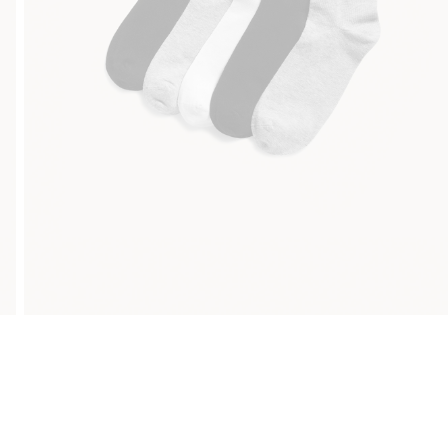
Gratis fraktalternativer
Enkel betaling med Vipp