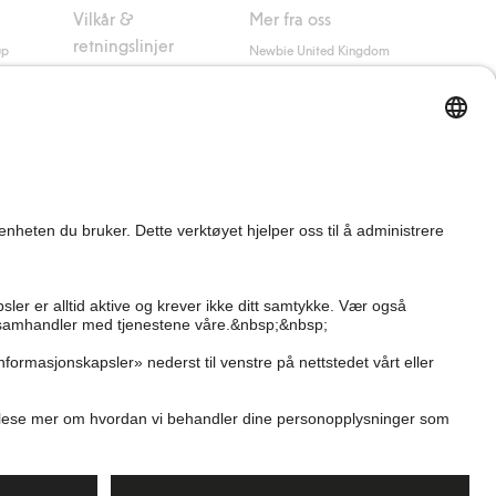
Vilkår &
Mer fra oss
retningslinjer
up
Newbie United Kingdom
Kjøpsvilkår
Newbie Global
Personvernerklæring
Affiliate
Informasjonskapsler
Vilkår #YesKappahl
#YesNewbie