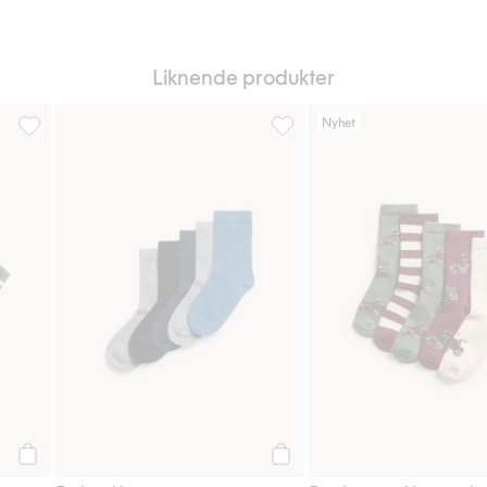
Liknende produkter
Nyhet
Legg til i favoriter
5-pk. ribbestrikkede sokker, Legg til i favoriter
5-pk. sokker, Legg til i favorit
Legg til
Legg til