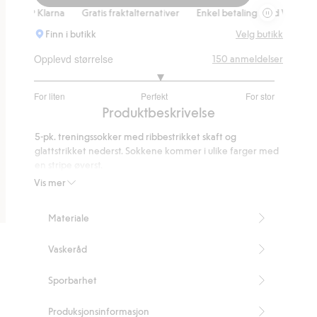
5-pk. sokker,
s & Klarna
Gratis fraktalternativer
Enkel betaling med Vipps & Klarn
Finn i butikk
Velg butikk
Opplevd størrelse
150
anmeldelser
3.103448275862069
For liten
Perfekt
For stor
av
Basert
Produktbeskrivelse
5
på
5-pk. treningssokker med ribbestrikket skaft og
116
glattstrikket nederst. Sokkene kommer i ulike farger med
stemmer
en stripe øverst.
Artikkelnummer
:
832915
Vis mer
Materiale
Vaskeråd
Sporbarhet
Produksjonsinformasjon