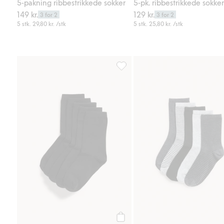
5-pakning ribbestrikkede sokker
5-pk. ribbestrikkede sokker
149 kr.
129 kr.
3 for 2
3 for 2
5 stk.
29,80 kr.
/stk
5 stk.
25,80 kr.
/stk
5-pk. sokker, Legg til i favoriter