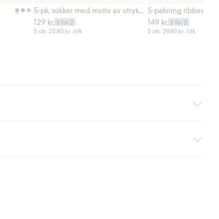
Legg til
Legg til
5-pk. sokker med motiv av utrykningskjøretøy
5-pakning ribbestrik
129 kr.
149 kr.
3 for 2
3 for 2
5 stk.
25,80 kr.
/stk
5 stk.
29,80 kr.
/stk
hjemlevering med Helthjem. Fraktkostnaden fjernes automatisk
nsett hvor mye du handler for.
er om Klarnas betalingsvilkår
(ekstern lenke).