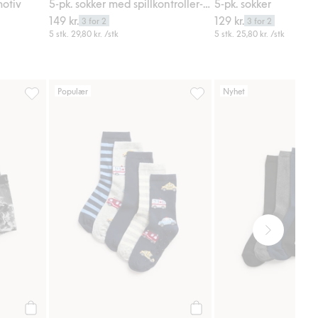
motiv
5-pk. sokker med spillkontroller-motiv
5-pk. sokker
149 kr.
129 kr.
3 for 2
3 for 2
5 stk.
29,80 kr.
/stk
5 stk.
25,80 kr.
/stk
Populær
Nyhet
trikk, Legg til i favoriter
2-pk. boxere, Legg til i favoriter
5-pk. sokker med motiv av u