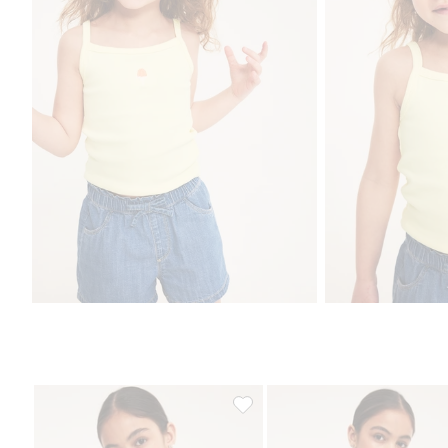
One shoulder-topp med volang, L