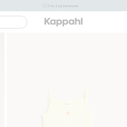
3 for 2 på barnevarer
Ikke Newbie. Gjelder når du handler 2 eller flere varer som
inngår i tilbudet tom. 17/8 i butikk & online for deg som er
eller blir medlem. Kan ikke kombineres med andre tilbud
eller rabatter.
Handle nå
Gratis fraktalternativer
Enkel betaling med Vipps & Klarna
Gratis