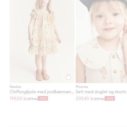
Legg til
Newbie
Minories
Chiffongkjole med jordbærmønster
Sett med singlet og shorts
199,50 kr.
239,40 kr.
-50%
-40%
399 kr.
399 kr.