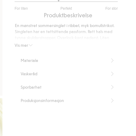
2.692307692307693
For liten
Perfekt
For stor
av
Basert
Produktbeskrivelse
5
på
En mønstret sommersinglet i ribbet, myk bomullstrikot.
26
Singleten har en tettsittende passform. Rett hals med
stemmer
tynne skulderstropper. Overlock-kant nederst. Liten
brodert iskrem foran.
Vis mer
Tettsittende passform
Artikkelnummer
:
904946
Materiale
Vaskeråd
Sporbarhet
Produksjonsinformasjon