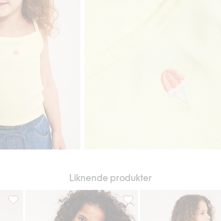
Liknende produkter
egg til i favoriter
One shoulder-topp med volang, Legg til i favoriter
Singlet med blondekant, Legg t