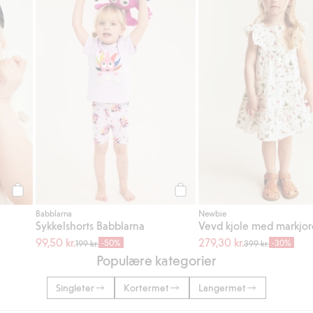
Legg til
Legg til
Babblarna
Newbie
Sykkelshorts Babblarna
Vevd kjole med markjo
99,50 kr.
279,30 kr.
-50%
-30%
199 kr.
399 kr.
Populære kategorier
Singleter
Kortermet
Langermet