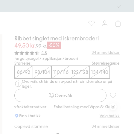
Ribbet singlet med iskrembroderi
49,50 kr.
-50%
99 kr.
Gjennomsnittskarakter:
34
anmeldelser
4.8
Farge:
Lysegul / applikasjon/broderi
Størrelse:
Størrelsesguide
86/92
98/104
110/116
122/128
134/140
Overvåk, så får du en e-post når din størrelse er på
lager.
Overvåk
Ribbet singl
 fraktalternativer
Enkel betaling med Vipps & Klarna
Gratis fraktalt
Finn i butikk
Velg butikk
Opplevd størrelse
34
anmeldelser