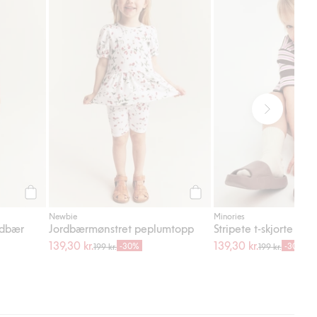
Legg til
Legg til
Newbie
Minories
rdbær
Jordbærmønstret peplumtopp
Stripete t-skjorte
139,30 kr.
139,30 kr.
-30%
-30%
199 kr.
199 kr.