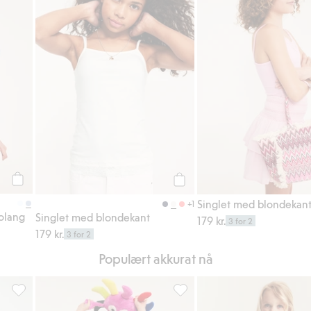
Legg til
Legg til
Singlet med blondekan
+1
olang
Singlet med blondekant
179 kr.
3 for 2
179 kr.
3 for 2
Populært akkurat nå
r, Legg til i favoriter
Sett med singlet og shorts, Legg til i favoriter
Sykkelshorts Babblarna, Legg ti