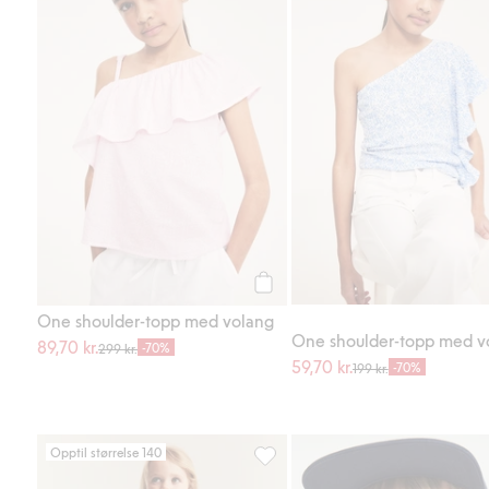
Legg til
One shoulder-topp med volang
One shoulder-topp med v
89,70 kr.
-70%
299 kr.
59,70 kr.
-70%
199 kr.
Opptil størrelse 140
Chiffongkjole med jordbærmønste