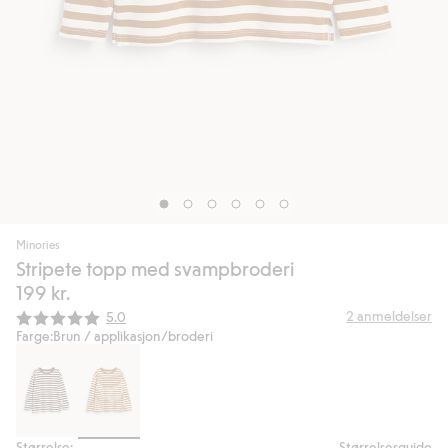
Minories
Stripete topp med svampbroderi
199 kr.
Gjennomsnittskarakter:
2
anmeldelser
5.0
Farge:
Brun / applikasjon/broderi
Størrelse:
Størrelsesguide