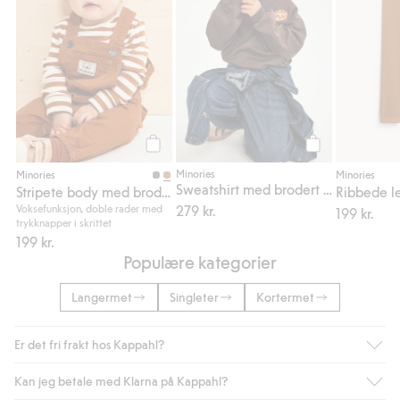
Legg til
Legg til
Minories
Minories
Minories
Sweatshirt med brodert løve
Stripete body med broderi på brystet
Ribbede l
Voksefunksjon, doble rader med
279 kr.
199 kr.
trykknapper i skrittet
199 kr.
Populære kategorier
Langermet
Singleter
Kortermet
Er det fri frakt hos Kappahl?
Kan jeg betale med Klarna på Kappahl?
Som medlem i Kappahl Club har du alltid gratis frakt til butikk,