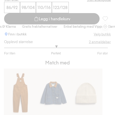
86/92
98/104
110/116
122/128
Legg i handlekurv
Stripet
 Klarna
Gratis fraktalternativer
Enkel betaling med Vipps & Klarna
Finn i butikk
Velg butikk
Opplevd størrelse
2
anmeldelser
3
For liten
Perfekt
For stor
av
Basert
5
Match med
på
2
stemmer