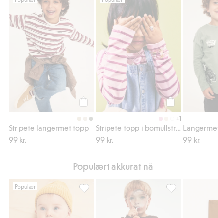
Stripete langermet topp, Legg til i favorite
Stripete topp i b
Legg til
Legg til
+1
Stripete langermet topp
Stripete topp i bomullstrikot
99 kr.
99 kr.
99 kr.
Populært akkurat nå
Populær
Stripete body med broderi på brystet, Legg 
Sweatshirt med b