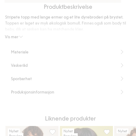
Produktbeskrivelse
Selebukser
Jeansjakke
Strikkelue
i
med
Stripete topp med lange ermer og et lite dyrebroderi på brystet.
twill
broderi
Toppen er laget av myk økologisk bomull. Finnes også som body til
baby, slik at søsken kan ha matchende klær.
Finnes også som body til baby, slik at søsken kan ha matchende
Vis mer
klær.
Inneholder 100 % økologisk bomull
Materiale
Artikkelnummer
:
923466
Organic cotton – GOTS
Vaskeråd
Sporbarhet
Produksjonsinformasjon
Liknende produkter
Nyhet
Nyhet
Nyhet
Populær
Populær