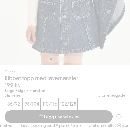
Minories
Ribbet topp med løvemønster
199 kr.
Farge:
Beige / mønstret
Størrelse:
Størrelsesguide
86/92
98/104
110/116
122/128
Legg i handlekurv
Ribbet 
ativer
Enkel betaling med Vipps & Klarna
Gratis fraktalternativer