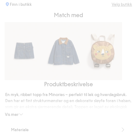
Finn i butikk
Velg butikk
Match med
Produktbeskrivelse
Jeansskjørt
Jeansjakke
Ryggsekk
med
En myk, ribbet topp fra Minories – perfekt til lek og hverdagsbruk.
løvemotiv
Den har et fint strukturmønster og en dekorativ sløyfe foran i halsen,
som gir en ekstra sjarmerende detalj. Toppen er laget av økologisk
bomull og føles både behagelig og myk mot barnets hud.
Vis mer
Finnes også som body til baby, noe som gjør det enkelt å skape et
Materiale
fint søskensett.