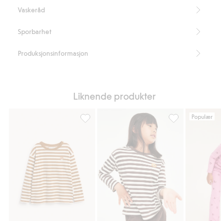
Inneholder 95 % økologisk bomull
Vaskeråd
Artikkelnummer
:
917914
Organic cotton – GOTS
Sporbarhet
Produksjonsinformasjon
Liknende produkter
Populær
Stripete topp med svampbroderi, Legg til i
Stripete topp me