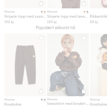
Legg til
Legg til
Minories
Minories
Stripete topp med svampbroderi
Stripete topp med løvebroderi
199 kr.
199 kr.
99 kr.
Populært akkurat nå
Kosebukse, Legg til i favoriter
Sweatshirt med b
Legg til
Legg til
Minories
Minories
Minories
Sweatshirt med brodert løve
Kosebukse
Kosebuks