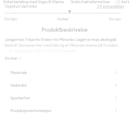
Enkel betaling med Vipps & Klarna
Gratis fraktalternativer
Enkel be
Opplevd størrelse
29
anmeldelser
3.222222222222222
For liten
Perfekt
For stor
av
Basert
5
Produktbeskrivelse
på
18
Langermet T-skjorte til barn fra Minories. Laget av myk økologisk
stemmer
bomull. Genseren har rund hals og et Minories-merke på forsiden.
Inneholder 100 % økologisk bomull.
Artikkelnummer
:
817981
Vis mer
Organic cotton – GOTS
Materiale
Vaskeråd
Sporbarhet
Produksjonsinformasjon