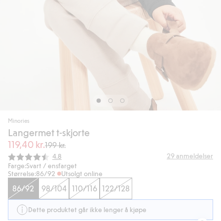
Minories
Langermet t-skjorte
119,40 kr.
199 kr.
Gjennomsnittskarakter:
29
anmeldelser
4.8
Farge:
Svart / ensfarget
Størrelse:
86/92
Utsolgt online
86/92
98/104
110/116
122/128
Dette produktet går ikke lenger å kjøpe