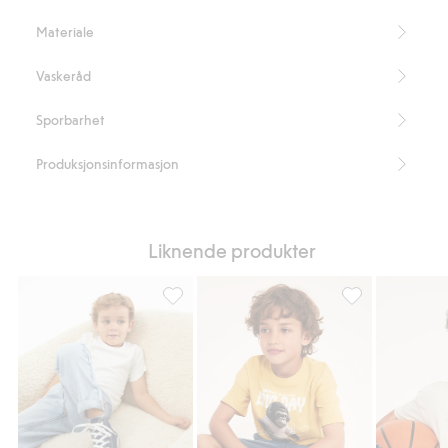
Artikkelnummer
:
947481
Materiale
Vaskeråd
Sporbarhet
Produksjonsinformasjon
Liknende produkter
Kortermet T-skjorte i bomullstrikot, Legg til
Oversize T-skjor