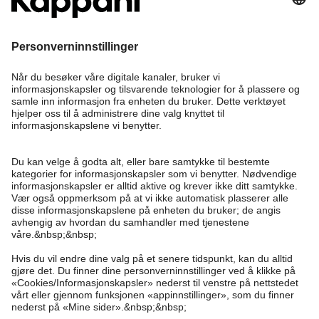
Bli medlem
Trenger du hjelp?
Kundeservice
Kappahl Club
Vanlige spørsmål
Logg inn
Om oss
Bestilling
Kappahl Club
Om Kappahl Group
Vilkår & retningslinjer
Kontakt oss
Medlemsvilkår
Bærekraft
Kjøpsvilkår
Mer fra oss
Finn butikk
Jobbe hos oss
Personvernerklæring