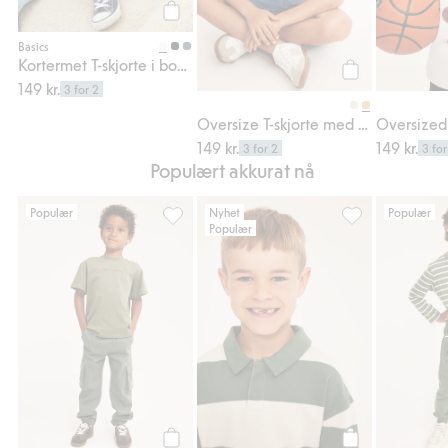
Legg til
Basics
Kortermet T-skjorte i bomullstrikot
149 kr.
Legg til
3 for 2
Oversize T-skjorte med gorillatrykk foran
149 kr.
149 kr.
3 for 2
3 for
Populært akkurat nå
Populær
Nyhet
Populær
Populær
Cargobukser i elastisk twill, Legg til i favor
Rugbytrøye i bom