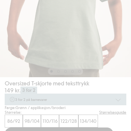
Oversized T-skjorte med teksttrykk
149 kr.
3 for 2
3 for 2 på barnevarer
Farge:
Grønn / applikasjon/broderi
Ikke Newbie. Gjelder når du handler 2 eller flere varer som inngår i tilbudet
Størrelse:
Størrelsesguide
tom. 17/8 i butikk & online for deg som er eller blir medlem. Kan ikke
kombineres med andre tilbud eller rabatter.
86/92
98/104
110/116
122/128
134/140
Handle nå