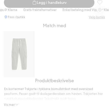
Legg i handlekurv
Oversiz
& Klarna
Gratis fraktalternativer
Enkel betaling med Vipps & Klarna
Finn i butikk
Velg butikk
Match med
Produktbeskrivelse
Cargobukser
i
En kortermet T-skjorte i tykkere bomullstrikot med oversized
elastisk
passform. Passer godt til skolegarderoben om høsten. T-skjorten har
twill
rund hals med ribbekanter. Teksttrykk midt foran.
Oversize-passform
Vis mer
Rund hals