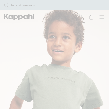
3 for 2 på barnevarer
Ikke Newbie. Gjelder når du handler 2 eller flere varer som inngår i tilbudet tom.
17/8 i butikk & online for deg som er eller blir medlem. Kan ikke kombineres med
andre tilbud eller rabatter.
Handle nå