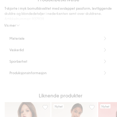
med
T-skjorte i myk bomullskvalitet med avslappet passform, lavtliggende
skulpturert
skuldre og blondedetaljer i nederkanten samt over skuldrene.
blomst
Artikkelnummer
:
937938
Vis mer
Materiale
Vaskeråd
Sporbarhet
Produksjonsinformasjon
Liknende produkter
Nyhet
Nyhet
Topp med flaggermuserme, Legg til i favor
T-skjorte med bl