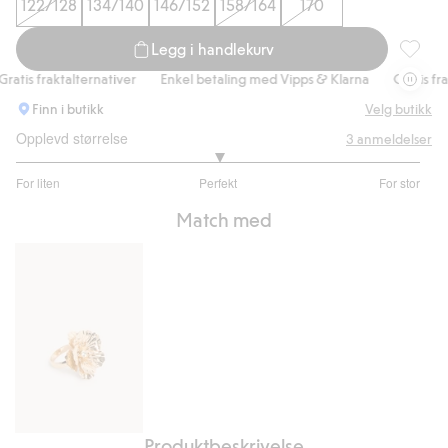
122/128
134/140
146/152
158/164
170
Legg i handlekurv
T-skjor
tis fraktalternativer
Enkel betaling med Vipps & Klarna
Gratis frakt
Finn i butikk
Velg butikk
Opplevd størrelse
3
anmeldelser
3
For liten
Perfekt
For stor
av
Basert
5
Match med
på
1
stemmer
Produktbeskrivelse
Ring