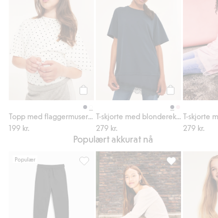
Legg til
Legg til
Topp med flaggermuserme
T-skjorte med blonderekant
199 kr.
279 kr.
279 kr.
Populært akkurat nå
Populær
Kosebukse med børstet innside, Legg til i 
Bootcut-jeans me