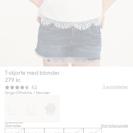
T-skjorte med blonder
279 kr.
Gjennomsnittskarakter:
3
anmeldelser
4.3
Farge:
Offwhite / blonder
Størrelse:
Størrelsesguide