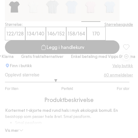
Handle nå
Størrelse:
Størrelsesguide
122/128
134/140
146/152
158/164
170
Legg i handlekurv
Korterm
larna
Gratis fraktalternativer
Enkel betaling med Vipps & Klarna
Finn i butikk
Velg butikk
Opplevd størrelse
60
anmeldelser
2.615384615384615
For liten
Perfekt
For stor
av
Basert
5
Produktbeskrivelse
på
52
Kortermet t-skjorte med rund hals i myk økologisk bomull. En
stemmer
basistopp som passer hele året. Smal passform.
Smal passform
Inneholder 95 % økologisk bomull.
Vis mer
Artikkelnummer
:
911024