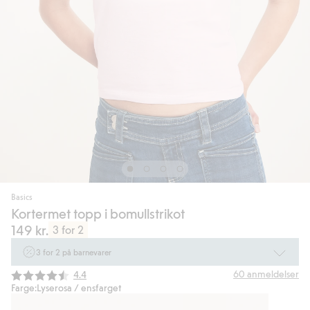
Basics
Kortermet topp i bomullstrikot
149 kr.
3 for 2
3 for 2 på barnevarer
Ikke Newbie. Gjelder når du handler 2 eller flere varer som inngår i tilbudet
Gjennomsnittskarakter:
60
anmeldelser
4.4
tom. 17/8 i butikk & online for deg som er eller blir medlem. Kan ikke
Farge:
Lyserosa / ensfarget
kombineres med andre tilbud eller rabatter.