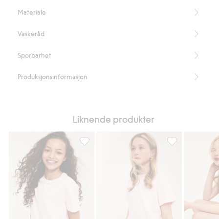
Organic cotton In-conversion – GOTS
Materiale
Vaskeråd
Sporbarhet
Produksjonsinformasjon
Liknende produkter
T-skjorte, Legg til i favoriter
T-skjorte med bl