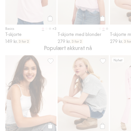
Legg til
Legg til
+3
Basics
T-skjorte
T-skjorte med blonder
T-skjorte 
149 kr.
279 kr.
279 kr.
3 for 2
3 for 2
3 fo
Populært akkurat nå
Nyhet
Bomullstopp med smale skulderstropper, Leg
T-skjorte med bl