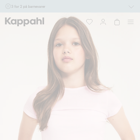
3 for 2 på barnevarer
Ikke Newbie. Gjelder når du handler 2 eller flere varer som inngår i tilbudet tom.
17/8 i butikk & online for deg som er eller blir medlem. Kan ikke kombineres med
andre tilbud eller rabatter.
Handle nå