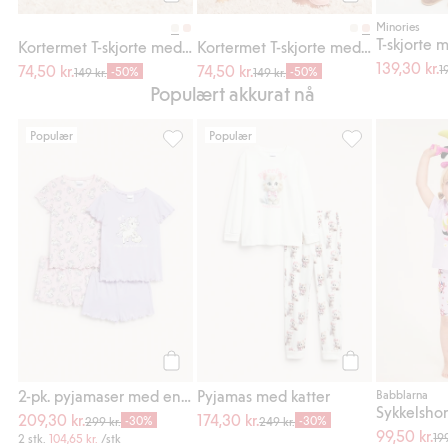
Legg til
Legg til
Minories
T-skjorte 
Kortermet T-skjorte med trykk
Kortermet T-skjorte med trykk
139,30 kr.
74,50 kr.
74,50 kr.
1
-50%
-50%
149 kr.
149 kr.
Populært akkurat nå
Populær
Populær
2-pk. pyjamaser med enhjørninger, Legg til
Pyjamas med katt
Legg til
Legg til
2-pk. pyjamaser med enhjørninger
Pyjamas med katter
Babblarna
Sykkelshor
209,30 kr.
174,30 kr.
-30%
-30%
299 kr.
249 kr.
99,50 kr.
199
2 stk.
104,65 kr.
/stk