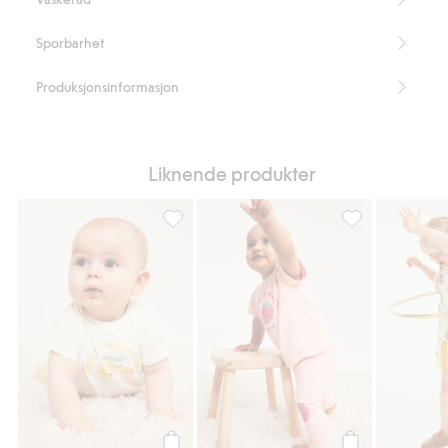
Sporbarhet
Produksjonsinformasjon
Liknende produkter
Kortermet T-skjorte med trykk, Legg til i fa
Kortermet T-skjo