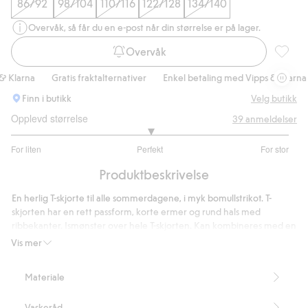
86/92
98/104
110/116
122/128
134/140
Overvåk, så får du en e-post når din størrelse er på lager.
Overvåk
Korterm
Klarna
Gratis fraktalternativer
Enkel betaling med Vipps & Klarna
Finn i butikk
Velg butikk
Opplevd størrelse
39
anmeldelser
3
For liten
Perfekt
For stor
av
Basert
5
Produktbeskrivelse
på
34
En herlig T-skjorte til alle sommerdagene, i myk bomullstrikot. T-
stemmer
skjorten har en rett passform, korte ermer og rund hals med
ribbekanter. Ismønster over hele T-skjorten. Kan kombineres med en
underdel i samme mønster for å skape et matchende sett.
Vis mer
Rett passform
Trykk foran
Materiale
Artikkelnummer
:
904938
Vaskeråd