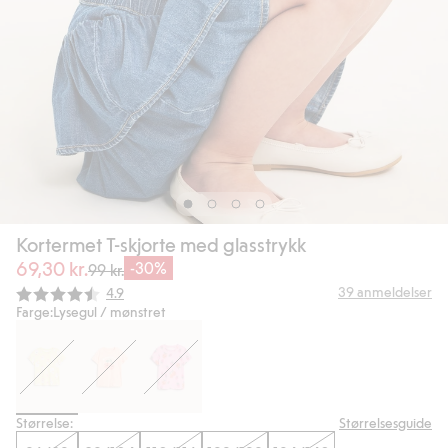
Kortermet T-skjorte med glasstrykk
69,30 kr.
-30%
99 kr.
Gjennomsnittskarakter:
39
anmeldelser
4.9
Farge:
Lysegul / mønstret
Størrelse:
Størrelsesguide