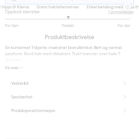
ipps & Klarna
Gratis fraktalternativer
Enkel betaling med Vipps & K
Opplevd størrelse
1
anmeldelser
3
For liten
Perfekt
For stor
av
Basert
5
Produktbeskrivelse
på
1
En kortermet T-skjorte i mønstret bomullstrikot. Rett og normal
stemmer
passform. Rund hals med ribbekant. Trykt mønster over hele T-
skjorten.
Artikkelnummer
:
860254
Vis mer
Vaskeråd
Sporbarhet
Produksjonsinformasjon