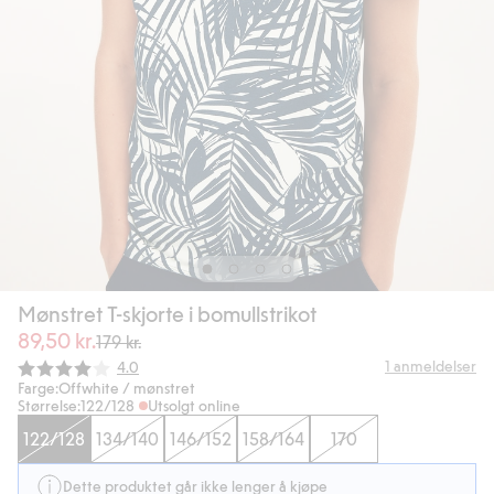
Mønstret T-skjorte i bomullstrikot
89,50 kr.
179 kr.
Gjennomsnittskarakter:
1
anmeldelser
4.0
Farge:
Offwhite / mønstret
Størrelse:
122/128
Utsolgt online
122/128
134/140
146/152
158/164
170
Dette produktet går ikke lenger å kjøpe