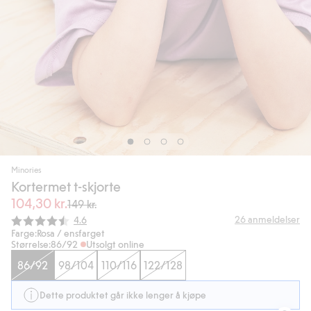
Minories
Kortermet t-skjorte
104,30 kr.
149 kr.
Gjennomsnittskarakter:
26
anmeldelser
4.6
Farge:
Rosa / ensfarget
Størrelse:
86/92
Utsolgt online
86/92
98/104
110/116
122/128
Dette produktet går ikke lenger å kjøpe