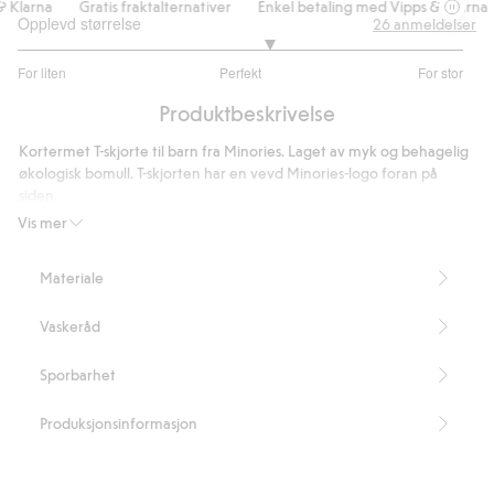
Klarna
Gratis fraktalternativer
Enkel betaling med Vipps & Klarna
Opplevd størrelse
26
anmeldelser
3.260869565217391
For liten
Perfekt
For stor
av
Basert
5
Produktbeskrivelse
på
23
Kortermet T-skjorte til barn fra Minories. Laget av myk og behagelig
stemmer
økologisk bomull. T-skjorten har en vevd Minories-logo foran på
siden.
Inneholder 100 % økologisk bomull.
Vis mer
Artikkelnummer
:
825414
Organic cotton – GOTS
Materiale
Vaskeråd
Sporbarhet
Produksjonsinformasjon