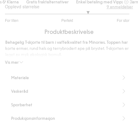
 Klarna
Gratis fraktalternativer
Enkel betaling med Vipps & Klarna
Opplevd størrelse
9
anmeldelser
3.666666666666667
For liten
Perfekt
For stor
av
Basert
5
Produktbeskrivelse
på
6
Behagelig T-skjorte til barn i vaffelkvalitet fra Minories. Toppen har
stemmer
korte ermer, rund hals og terrybrodert ape på brystet. T-skjorten er
laget av myk økologisk bomull.
Inneholder 100 % økologisk bomull.
Vis mer
Artikkelnummer
:
507863
Organic cotton – GOTS
Materiale
Vaskeråd
Sporbarhet
Produksjonsinformasjon