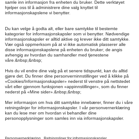
Trenger du hjelp?
Kundeservice
Kappahl Club
Vanlige spørsmål
Logg inn
Om oss
Bestilling
Kappahl Club
Om Kappahl Group
Vilkår & retningslinjer
Kontakt oss
Medlemsvilkår
Bærekraft
Kjøpsvilkår
Mer fra oss
Finn butikk
Jobbe hos oss
Personvernerklæring
Newbie United Kingdom
Norway
Bytt sted
Personal shopping
Presse
Informasjonskapsler
Newbie Global
Sjekk saldo på gavekortet
Cookies
Tilgjengelighet
Vilkår #YesKappahl #YesNewbie
Affiliate
Angre kjøpet ditt