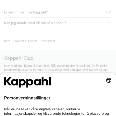
Er det fri frakt hos Kappahl?
Kan jeg betale med Klarna på Kappahl?
Som medlem i Kappahl Club har du alltid gratis frakt til butikk,
eller når du handler for over 500 NOK og velger levering med
Bring eller hjemlevering med Helthjem. Fraktkostnaden fjernes
Ja, i samarbeid med Klarna tilbyr vi smidig betaling med faktura
Barn
Topper & t-shirts
Kortermet
automatisk etter at du har logget inn og er identifisert som
og andre betalingsmåter.
medlem.
Ved å oppgi informasjon i kassen godkjenner du Klarnas vilkår.
Ellers koster frakten 59 NOK for levering med Bring,
Når du klikker på "Fullfør kjøp" godkjenner du Kappahls
Kappahl Club.
hjemlevering med Helthjem koster 49 NOK og 99 NOK for
generelle vilkår.
Les mer om Klarnas betalingsvilkår
(ekstern
hjemlevering med Bring uansett hvor mye du handler for.
lenke).
Som medlem i Kappahl Club får du 15% rabatt på ditt første kjøp. Du får unike
medlemstilbud, alltid fri frakt (til utleveringssted) ved kjøp over 500 kr, og du
Les mer
Les mer
samler poeng på alle dine kjøp og aktiviteter.
Bli medlem