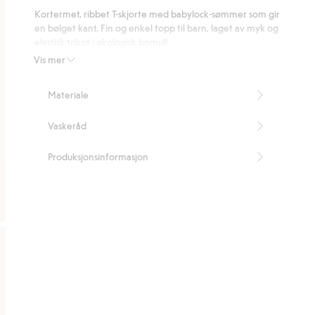
på
Kortermet, ribbet T-skjorte med babylock-sømmer som gir
173
en bølget kant. Fin og enkel topp til barn, laget av myk og
stemmer
elastisk trikot i økologisk bomull.
Inneholder 95 % økologisk bomull.
Vis mer
GOTS-sertifisert: CU-828676
Artikkelnummer
:
437483
Materiale
Organic cotton In-conversion – GOTS
Vaskeråd
Produksjonsinformasjon