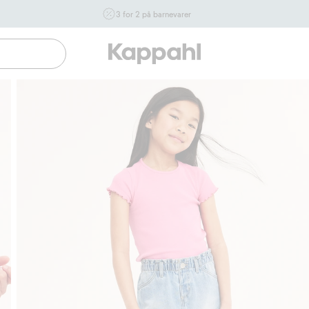
3 for 2 på barnevarer
Ikke Newbie. Gjelder når du handler 2 eller flere varer som
inngår i tilbudet tom. 17/8 i butikk & online for deg som er
eller blir medlem. Kan ikke kombineres med andre tilbud
eller rabatter.
Handle nå
Gratis fraktalternativer
Enkel betaling med Vipps & 