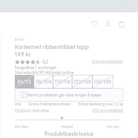
Basics
Kortermet ribbestrikket topp
149 kr.
Gjennomsnittskarakter:
236
anmeldelser
4.7
Farge:
Rosa / ensfarget
Størrelse:
86/92
Utsolgt online
86/92
98/104
110/116
122/128
134/140
Dette produktet går ikke lenger å kjøpe
Klarna
Gratis fraktalternativer
Enkel betaling med Vipps & Klarna
Opplevd størrelse
236
anmeldelser
2.791907514450867
For liten
Perfekt
For stor
av
Basert
Produktbeskrivelse
5