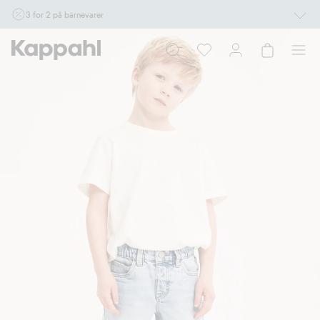
3 for 2 på barnevarer
Ikke Newbie. Gjelder når du handler 2 eller flere varer som inngår i tilbudet tom.
17/8 i butikk & online for deg som er eller blir medlem. Kan ikke kombineres med
andre tilbud eller rabatter.
Handle nå