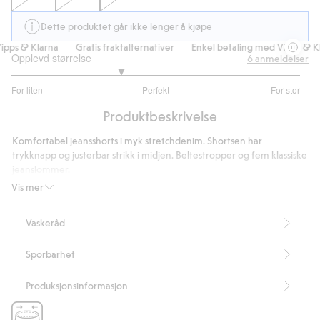
Dette produktet går ikke lenger å kjøpe
pps & Klarna
Gratis fraktalternativer
Enkel betaling med Vipps & Kla
Opplevd størrelse
6
anmeldelser
2.5
For liten
Perfekt
For stor
av
Basert
5
Produktbeskrivelse
på
4
Komfortabel jeansshorts i myk stretchdenim. Shortsen har
stemmer
trykknapp og justerbar strikk i midjen. Beltestropper og fem klassiske
jeanslommer.
Artikkelnummer
:
426221
Vis mer
Vaskeråd
Sporbarhet
Produksjonsinformasjon