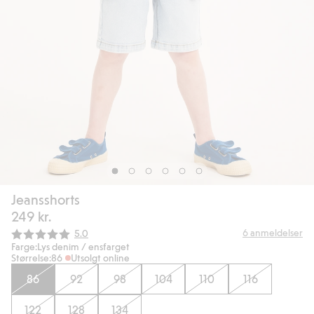
Jeansshorts
249 kr.
Gjennomsnittskarakter:
6
anmeldelser
5.0
Farge:
Lys denim / ensfarget
Størrelse:
86
Utsolgt online
86
92
98
104
110
116
122
128
134