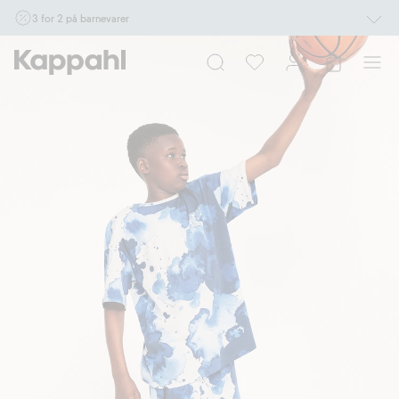
3 for 2 på barnevarer
Ikke Newbie. Gjelder når du handler 2 eller flere varer som inngår i tilbudet tom.
17/8 i butikk & online for deg som er eller blir medlem. Kan ikke kombineres med
andre tilbud eller rabatter.
Handle nå