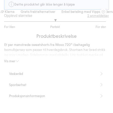
Dette produktet går ikke lenger å kjøpe
& Klarna
Gratis fraktalternativer
Enkel betaling med Vipps & Klarna
Opplevd størrelse
2
anmeldelser
3
For liten
Perfekt
For stor
av
Basert
5
Produktbeskrivelse
på
1
Et par mønstrede sweatshorts fra Woxo 720° i behagelig
stemmer
bomullsjersey som passer til hverdagsbruk. Shortsen har bred strikk
og snor i midjen. Sidelommer med glidelås. Lite trykket merke på
det ene benet. Kan kombineres med lignende overdel for å skape
Vis mer
et matchende sett.
Glidelås i midjen
Vaskeråd
Sidelommer
Matchende sett
Sporbarhet
Artikkelnummer
:
894683
Produksjonsinformasjon