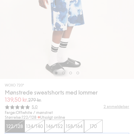
WOXO 720°
Mønstrede sweatshorts med lommer
139,50 kr.
279 kr.
Gjennomsnittskarakter:
2
anmeldelser
5.0
Farge:
Offwhite / mønstret
Størrelse:
122/128
Utsolgt online
122/128
134/140
146/152
158/164
170