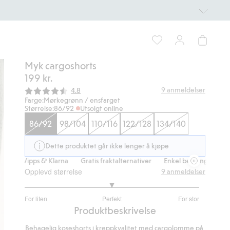
Myk cargoshorts
199 kr.
Gjennomsnittskarakter:
9
anmeldelser
4.8
Farge:
Mørkegrønn / ensfarget
Størrelse:
86/92
Utsolgt online
86/92
98/104
110/116
122/128
134/140
Dette produktet går ikke lenger å kjøpe
ed Vipps & Klarna
Gratis fraktalternativer
Enkel betaling med Vipps 
Opplevd størrelse
9
anmeldelser
3
For liten
Perfekt
For stor
av
Basert
Produktbeskrivelse
5
på
Behagelig koseshorts i kreppkvalitet med cargolomme på