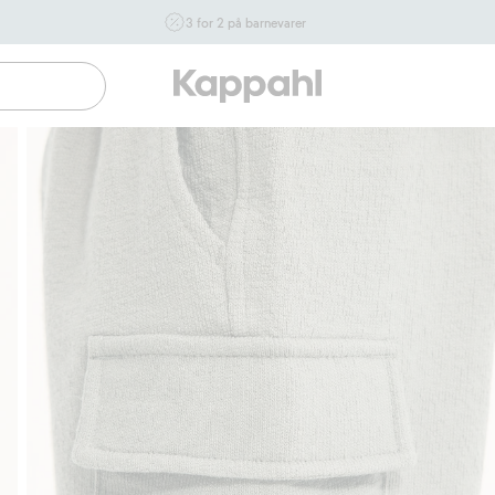
3 for 2 på barnevarer
Ikke Newbie. Gjelder når du handler 2 eller flere varer som
inngår i tilbudet tom. 17/8 i butikk & online for deg som er
eller blir medlem. Kan ikke kombineres med andre tilbud
eller rabatter.
Handle nå
Gratis fraktalternativer
Enkel betaling m