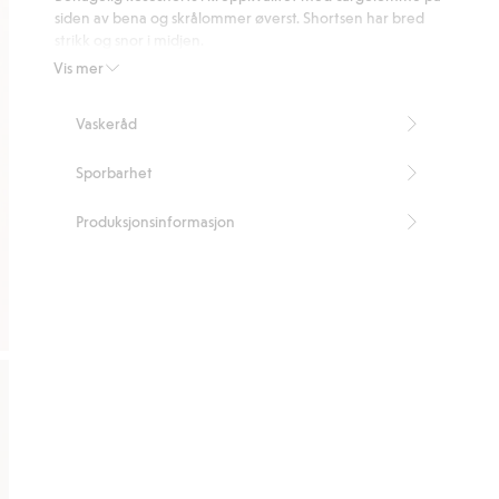
8
siden av bena og skrålommer øverst. Shortsen har bred
stemmer
strikk og snor i midjen.
Artikkelnummer
:
447078
Vis mer
Vaskeråd
Sporbarhet
Produksjonsinformasjon