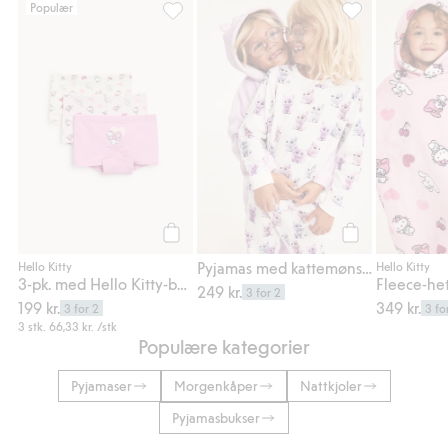
Populær
3-pk. med Hello Kitty-boxershorts, Legg til 
Pyjamas med katt
Legg til
Legg til
Pyjamas med kattemønster i bomullstrikot
Hello Kitty
Hello Kitty
3-pk. med Hello Kitty-boxershorts
249 kr.
3 for 2
199 kr.
349 kr.
3 for 2
3 fo
3 stk.
66,33 kr.
/stk
Populære kategorier
Pyjamaser
Morgenkåper
Nattkjoler
Pyjamasbukser