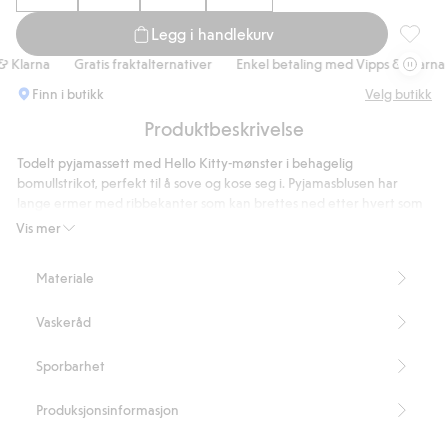
Handle nå
Legg i handlekurv
Pyjamas
Klarna
Gratis fraktalternativer
Enkel betaling med Vipps & Klarna
Finn i butikk
Velg butikk
Produktbeskrivelse
Todelt pyjamassett med Hello Kitty-mønster i behagelig
bomullstrikot, perfekt til å sove og kose seg i. Pyjamasblusen har
lange ermer med ribbekanter som kan brettes ned etter hvert som
barnet vokser. Rund hals med ribbekant. Stort trykk foran. Lange
Vis mer
pyjamasbukser med rette ben og ribbekanter som kan brettes ned
for å forlenge benlengden. Mønstret med Hello Kitty over hele
Materiale
buksene.
Artikkelnummer
:
921874
Vaskeråd
Sporbarhet
Produksjonsinformasjon