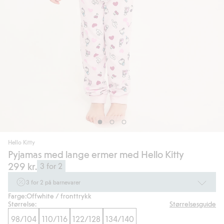
Hello Kitty
Pyjamas med lange ermer med Hello Kitty
299 kr.
3 for 2
3 for 2 på barnevarer
Farge:
Offwhite / fronttrykk
Ikke Newbie. Gjelder når du handler 2 eller flere varer som inngår i tilbudet
Størrelse:
Størrelsesguide
tom. 17/8 i butikk & online for deg som er eller blir medlem. Kan ikke
kombineres med andre tilbud eller rabatter.
98/104
110/116
122/128
134/140