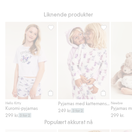
Liknende produkter
Kuromi-pyjamas, Legg til i favoriter
Pyjamas med katt
Legg til
Legg til
Pyjamas med kattemønster i bomullstrikot
Hello Kitty
Newbie
Kuromi-pyjamas
249 kr.
3 for 2
299 kr.
299 kr.
3 for 2
Populært akkurat nå