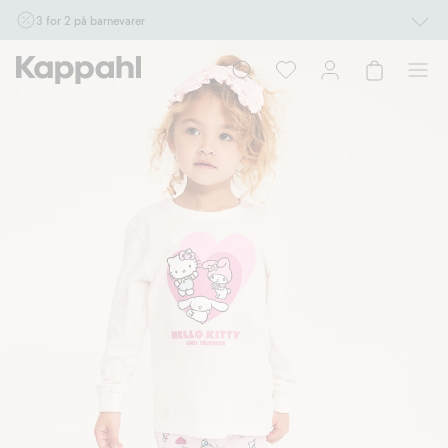
3 for 2 på barnevarer
Ikke Newbie. Gjelder når du handler 2 eller flere varer som inngår i tilbudet tom.
17/8 i butikk & online for deg som er eller blir medlem. Kan ikke kombineres med
andre tilbud eller rabatter.
Handle nå