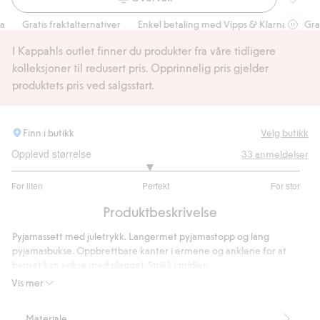
Julepyj
Gratis fraktalternativer
Enkel betaling med Vipps & Klarna
Gratis
I Kappahls outlet finner du produkter fra våre tidligere
kolleksjoner til redusert pris. Opprinnelig pris gjelder
produktets pris ved salgsstart.
Finn i butikk
Velg butikk
Opplevd størrelse
33
anmeldelser
2.909090909090909
For liten
Perfekt
For stor
av
Basert
5
Produktbeskrivelse
på
22
Pyjamassett med juletrykk. Langermet pyjamastopp og lang
stemmer
pyjamasbukse. Oppbrettbare kanter i ermene og anklene for at
barnet kan vokse med plagget. Strikk i midjen.
Artikkelnummer
:
512715
Vis mer
Materiale