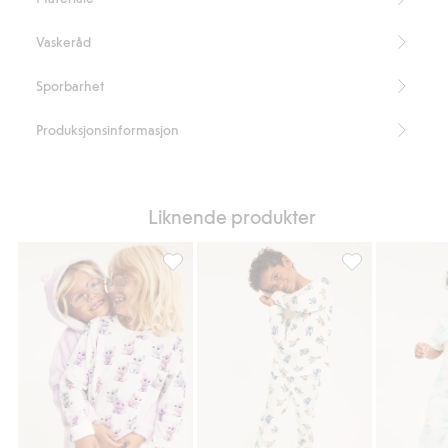
Vaskeråd
Sporbarhet
Produksjonsinformasjon
Liknende produkter
Pyjamas med kattemønster i bomullstrikot, L
Mønstret pyjamas