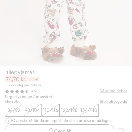
Julepyjamas
74,70 kr.
Outlet
Opprinnelig pris: 249 kr.
Gjennomsnittskarakter:
33
anmeldelser
4.9
Farge:
Lys beige / mønstret
Størrelse:
Størrelsesguide
86/92
98/104
110/116
122/128
134/140
Overvåk, så får du en e-post når din størrelse er på lager.
Overvåk