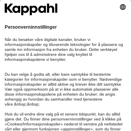
Bli medlem
Trenger du hjelp?
Kundeservice
Kappahl Club
Vanlige spørsmål
Logg inn
Om oss
Bestilling
Kappahl Club
Om Kappahl Group
Vilkår & retningslinjer
Kontakt oss
Medlemsvilkår
Bærekraft
Kjøpsvilkår
Mer fra oss