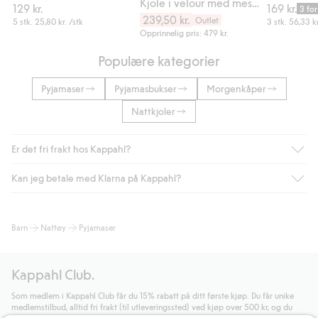
Kjole i velour med meshskjørt
129 kr.
169 kr.
3 for
239,50 kr.
Outlet
5 stk.
25,80 kr.
/stk
3 stk.
56,33 kr
Opprinnelig pris: 479 kr.
Populære kategorier
Pyjamaser
Pyjamasbukser
Morgenkåper
Nattkjoler
Er det fri frakt hos Kappahl?
Kan jeg betale med Klarna på Kappahl?
Som medlem i Kappahl Club har du alltid gratis frakt til butikk,
eller når du handler for over 500 NOK og velger levering med
Bring eller hjemlevering med Helthjem. Fraktkostnaden fjernes
Ja, i samarbeid med Klarna tilbyr vi smidig betaling med faktura
Barn
Nattøy
Pyjamaser
automatisk etter at du har logget inn og er identifisert som
og andre betalingsmåter.
medlem.
Ved å oppgi informasjon i kassen godkjenner du Klarnas vilkår.
Ellers koster frakten 59 NOK for levering med Bring,
Når du klikker på "Fullfør kjøp" godkjenner du Kappahls
Kappahl Club.
hjemlevering med Helthjem koster 49 NOK og 99 NOK for
generelle vilkår.
Les mer om Klarnas betalingsvilkår
(ekstern
hjemlevering med Bring uansett hvor mye du handler for.
lenke).
Som medlem i Kappahl Club får du 15% rabatt på ditt første kjøp. Du får unike
medlemstilbud, alltid fri frakt (til utleveringssted) ved kjøp over 500 kr, og du
Les mer
Les mer
samler poeng på alle dine kjøp og aktiviteter.