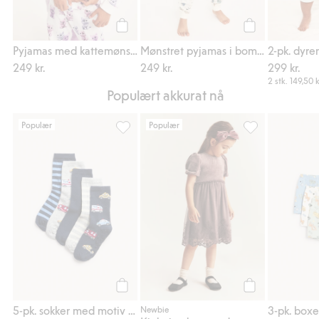
Legg til
Legg til
Pyjamas med kattemønster i bomullstrikot
Mønstret pyjamas i bomullstrikot med dinosaurmønster
249 kr.
249 kr.
299 kr.
2 stk.
149,50 k
Populært akkurat nå
Populær
Populær
5-pk. sokker med motiv av utrykningskjøretø
Kjole i velour m
Legg til
Legg til
5-pk. sokker med motiv av utrykningskjøretøy
Newbie