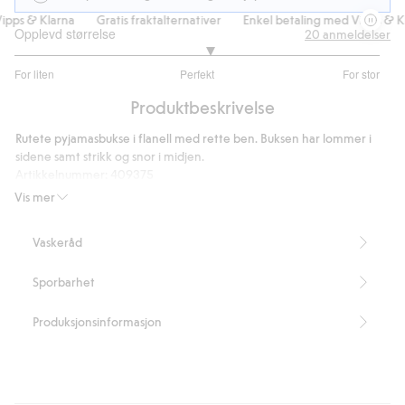
ps & Klarna
Gratis fraktalternativer
Enkel betaling med Vipps & Kla
Opplevd størrelse
20
anmeldelser
3.133333333333333
For liten
Perfekt
For stor
av
Basert
5
Produktbeskrivelse
på
15
Rutete pyjamasbukse i flanell med rette ben. Buksen har lommer i
stemmer
sidene samt strikk og snor i midjen.
Artikkelnummer
:
409375
Vis mer
Vaskeråd
Sporbarhet
Produksjonsinformasjon