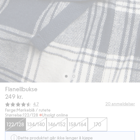
Flanellbukse
249 kr.
Gjennomsnittskarakter:
20
anmeldelser
4.7
Farge:
Mørkeblå / rutete
Størrelse:
122/128
Utsolgt online
122/128
134/140
146/152
158/164
170
Dette produktet går ikke lenger å kjøpe