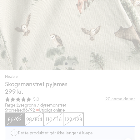
Newbie
Skogsmønstret pyjamas
299 kr.
Gjennomsnittskarakter:
20
anmeldelser
5.0
Farge:
Lysegrønn / dyremønstret
Størrelse:
86/92
Utsolgt online
86/92
98/104
110/116
122/128
Dette produktet går ikke lenger å kjøpe