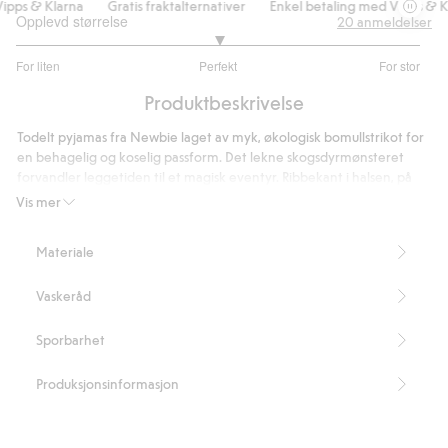
ps & Klarna
Gratis fraktalternativer
Enkel betaling med Vipps & Kla
Opplevd størrelse
20
anmeldelser
3
For liten
Perfekt
For stor
av
Basert
5
Produktbeskrivelse
på
15
Todelt pyjamas fra Newbie laget av myk, økologisk bomullstrikot for
stemmer
en behagelig og koselig passform. Det lekne skogsdyrmønsteret
forvandler leggetiden til et magisk eventyr. Ribbekant i halsen, på
ermene og nederst på bena gjør den ekstra behagelig, og den
Vis mer
klassiske Newbie-etiketten kompletterer plagget.
Inneholder 100 % økologisk bomull.
Materiale
Artikkelnummer
:
493049
Organic cotton – GOTS
Vaskeråd
Sporbarhet
Produksjonsinformasjon