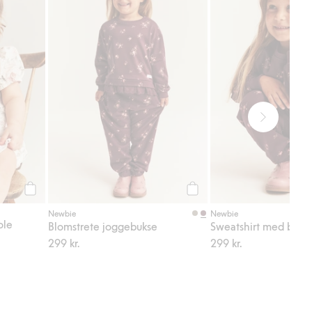
Legg til
Legg til
Newbie
Newbie
ole
Blomstrete joggebukse
Sweatshirt med blon
299 kr.
299 kr.