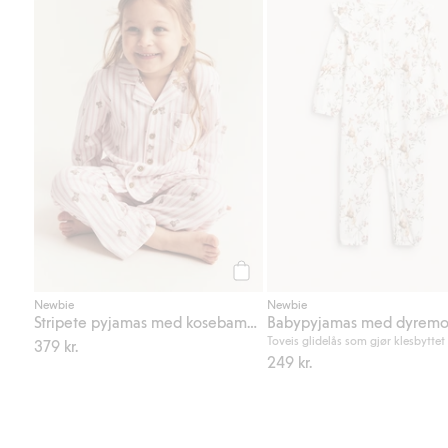
Legg til
Newbie
Newbie
Stripete pyjamas med kosebamser
Babypyjamas med dyremo
Toveis glidelås som gjør klesbyttet
379 kr.
249 kr.