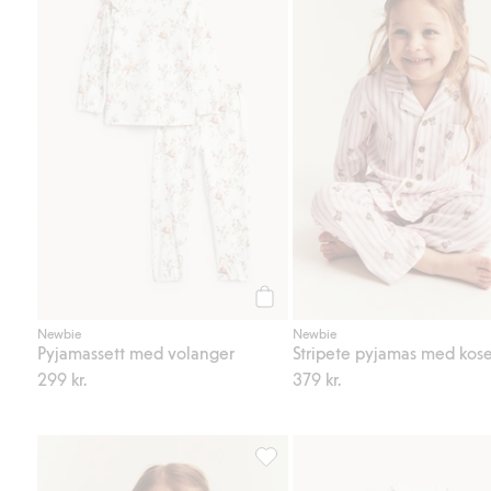
Legg til
Newbie
Newbie
Pyjamassett med volanger
299 kr.
379 kr.
Stripete pyjamas med kosebamser,