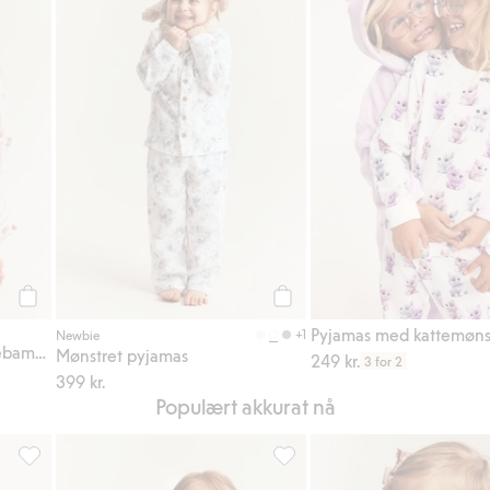
Legg til
Legg til
+1
Newbie
Stripete pyjamas med kosebamser
Mønstret pyjamas
249 kr.
3 for 2
399 kr.
Populært akkurat nå
 Legg til i favoriter
Babypyjamas med dyremotiv, Legg til i favoriter
Pyjamas med bamser og roser, 