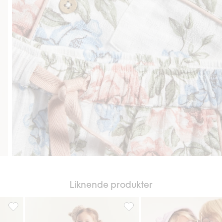
Liknende produkter
il i favoriter
Stripete pyjamas med kosebamser, Legg til i favoriter
Mønstret pyjamas, Legg til i f