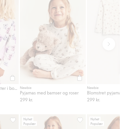
Legg til
Legg til
Pyjamas med kattemønster i bomullstrikot
Newbie
Newbie
Pyjamas med bamser og roser
Blomstret pyjamassett
299 kr.
299 kr.
Nyhet
Nyhet
Populær
Populær
Legg til i favoriter
Blomstrete kortermet kjole, Legg til i favoriter
Blomstrete joggebukse, Legg