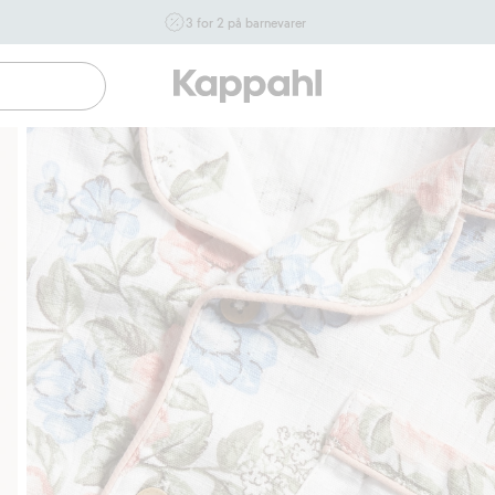
3 for 2 på barnevarer
Ikke Newbie. Gjelder når du handler 2 eller flere varer som
inngår i tilbudet tom. 17/8 i butikk & online for deg som er
eller blir medlem. Kan ikke kombineres med andre tilbud
eller rabatter.
Handle nå
Gratis fraktalternativer
Enkel betaling med Vip