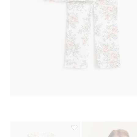
Pyjamassett med volanger, Legg t