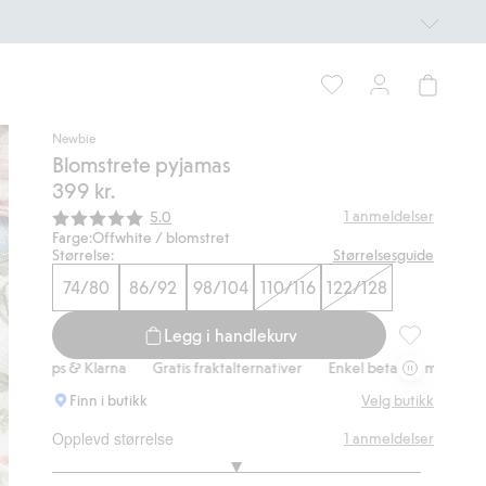
Newbie
Blomstrete pyjamas
399 kr.
Gjennomsnittskarakter:
1
anmeldelser
5.0
Farge:
Offwhite / blomstret
Størrelse:
Størrelsesguide
74/80
86/92
98/104
110/116
122/128
Legg i handlekurv
Blomstrete p
ps & Klarna
Gratis fraktalternativer
Enkel betaling med Vipps & Kla
Finn i butikk
Velg butikk
Opplevd størrelse
1
anmeldelser
3