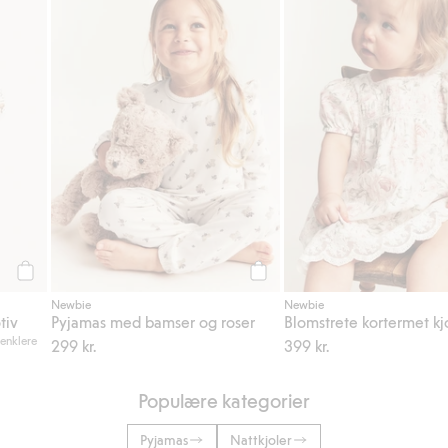
Legg til
Legg til
Newbie
Newbie
tiv
Pyjamas med bamser og roser
Blomstrete kortermet kj
 enklere
299 kr.
399 kr.
Populære kategorier
Pyjamas
Nattkjoler