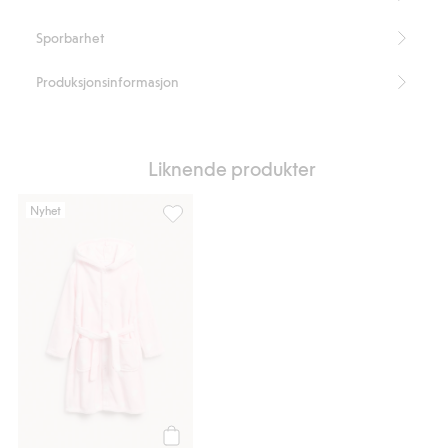
den inneholder Better Cotton.
Artikkelnummer
:
263004
Sporbarhet
Produksjonsinformasjon
Liknende produkter
Nyhet
Morgenkåpe med hjerter, Legg til i favorit