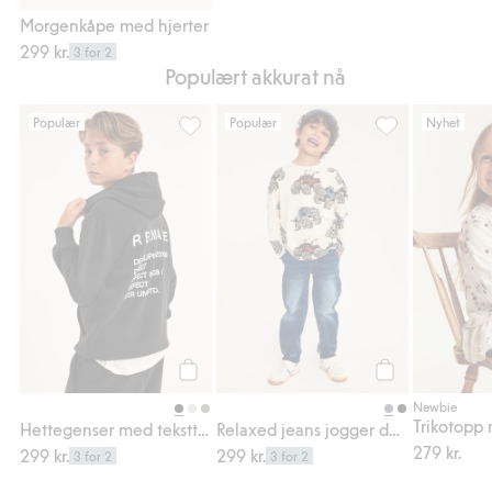
Legg til
Morgenkåpe med hjerter
299 kr.
3 for 2
Populært akkurat nå
Populær
Populær
Nyhet
Hettegenser med teksttrykk, Legg til i favo
Relaxed jeans jo
Legg til
Legg til
Newbie
Hettegenser med teksttrykk
Relaxed jeans jogger denim
279 kr.
299 kr.
299 kr.
3 for 2
3 for 2