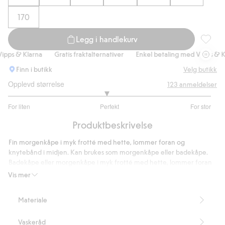
170
Legg i handlekurv
Morgenk
ps & Klarna
Gratis fraktalternativer
Enkel betaling med Vipps & Kla
Finn i butikk
Velg butikk
Opplevd størrelse
123
anmeldelser
2.936170212765957
For liten
Perfekt
For stor
av
Basert
5
Produktbeskrivelse
på
94
Fin morgenkåpe i myk frotté med hette, lommer foran og
stemmer
knytebånd i midjen. Kan brukes som morgenkåpe eller badekåpe.
Badekåpe eller morgenkåpe i myk frotté med hette, lommer foran
og knytebånd i midjen.
Vis mer
Materiale
- Ved å handle bomullsplagg hos oss, støtter du Kappahls investering i
Better Cottons arbeid. Produktet er levert via et
Vaskeråd
massebalansesystem, hvilket innebærer at vi ikke kan garantere at