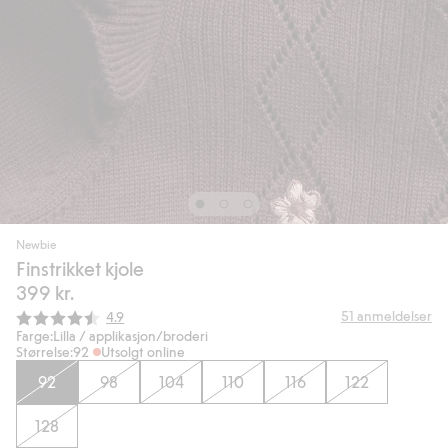
Newbie
Finstrikket kjole
399 kr.
Gjennomsnittskarakter:
51
anmeldelser
4.9
Farge:
Lilla / applikasjon/broderi
Størrelse:
92
Utsolgt online
92
98
104
110
116
122
128