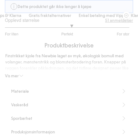
Dette produktet går ikke lenger å kjøpe
 & Klarna
Gratis fraktalternativer
Enkel betaling med Vipps & Klarna
Opplevd størrelse
51
anmeldelser
3.136363636363636
For liten
Perfekt
For stor
av
Basert
5
Produktbeskrivelse
på
44
Finstrikket kjole fra Newbie laget av myk, økologisk bomull med
stemmer
volanger, mønsterstrikk og blomsterbrodering foran. Knapper på
ryggen forenkler påkledningen, og det tidløse designet passer like
fint til hverdagsbruk som til fest. Perfekt til søskenmatching for en
Vis mer
ekstra søt helhet.
Inneholder 100 % økologisk bomull.
Materiale
Artikkelnummer
:
462481
Organic cotton – GOTS
Vaskeråd
Sporbarhet
Produksjonsinformasjon