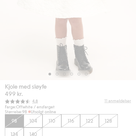
Kjole med sløyfe
499 kr.
Gjennomsnittskarakter:
11
anmeldelser
4.8
Farge:
Offwhite / ensfarget
Størrelse:
98
Utsolgt online
98
104
110
116
122
128
134
140