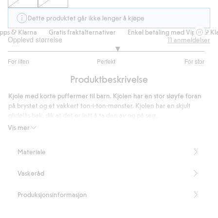
Dette produktet går ikke lenger å kjøpe
ps & Klarna
Gratis fraktalternativer
Enkel betaling med Vipps & Klar
Opplevd størrelse
11
anmeldelser
3.222222222222222
For liten
Perfekt
For stor
av
Basert
5
Produktbeskrivelse
på
9
Kjole med korte puffermer til barn. Kjolen har en stor sløyfe foran
stemmer
på brystet og et vakkert ton-i-ton-mønster. Kjolen har en skjult
glidelås bak, slik at det er lett å ta den av og på seg.
Artikkelnummer
:
394213
Vis mer
Recycled Polyester
Materiale
Vaskeråd
Produksjonsinformasjon