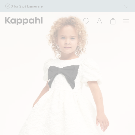
3 for 2 på barnevarer
Ikke Newbie. Gjelder når du handler 2 eller flere varer som inngår i tilbudet tom.
17/8 i butikk & online for deg som er eller blir medlem. Kan ikke kombineres med
andre tilbud eller rabatter.
Handle nå