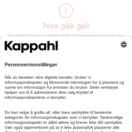
Noe gikk galt
En ukjent feil har oppstått, klikk på knappen for å laste inn
siden på nytt.
Last inn siden på nytt