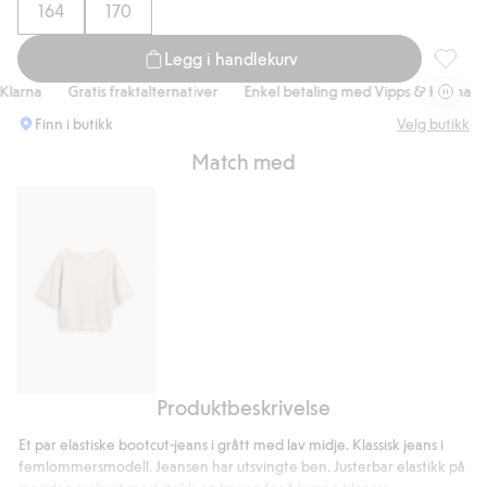
164
170
Legg i handlekurv
Jeans b
arna
Gratis fraktalternativer
Enkel betaling med Vipps & Klarna
G
Finn i butikk
Velg butikk
Match med
Produktbeskrivelse
Strikket
topp
Et par elastiske bootcut-jeans i grått med lav midje. Klassisk jeans i
med
femlommersmodell. Jeansen har utsvingte ben. Justerbar elastikk på
båthals