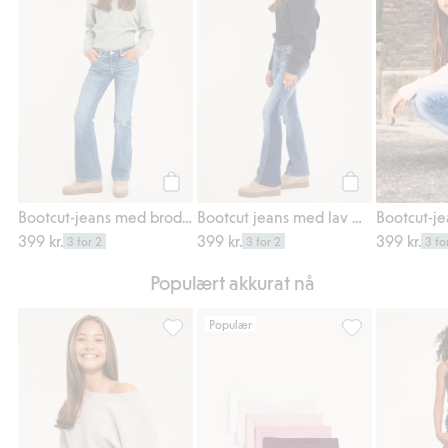
Legg til
Legg til
Bootcut-jeans med broderte lommer
Bootcut jeans med lav midje og tofargede ben
399 kr.
399 kr.
399 kr.
3 for 2
3 for 2
3 fo
Populært akkurat nå
Populær
Strikket topp med båthals, Legg til i favori
5-pk. boxertruser