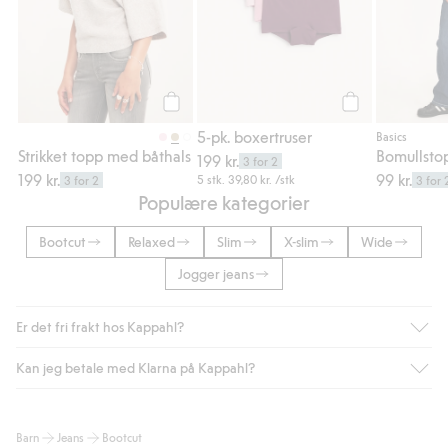
Legg til
Legg til
5-pk. boxertruser
Basics
Strikket topp med båthals
199 kr.
3 for 2
199 kr.
99 kr.
5 stk.
39,80 kr.
/stk
3 for 2
3 for 
Populære kategorier
Bootcut
Relaxed
Slim
X-slim
Wide
Jogger jeans
Er det fri frakt hos Kappahl?
Kan jeg betale med Klarna på Kappahl?
Som medlem i Kappahl Club har du alltid gratis frakt til butikk,
eller når du handler for over 500 NOK og velger levering med
Bring eller hjemlevering med Helthjem. Fraktkostnaden fjernes
Ja, i samarbeid med Klarna tilbyr vi smidig betaling med faktura
Barn
Jeans
Bootcut
automatisk etter at du har logget inn og er identifisert som
og andre betalingsmåter.