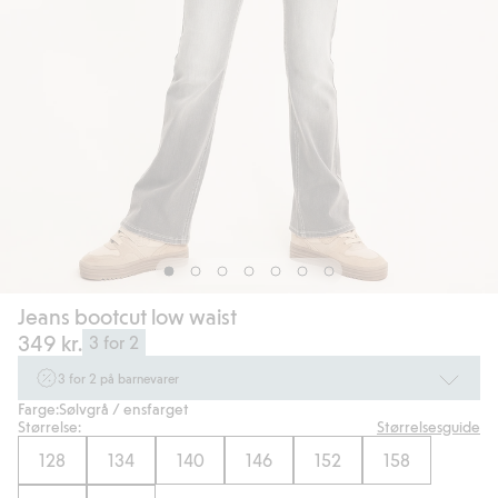
Jeans bootcut low waist
349 kr.
3 for 2
3 for 2 på barnevarer
Farge:
Sølvgrå / ensfarget
Ikke Newbie. Gjelder når du handler 2 eller flere varer som inngår i tilbudet
Størrelse:
Størrelsesguide
tom. 17/8 i butikk & online for deg som er eller blir medlem. Kan ikke
kombineres med andre tilbud eller rabatter.
128
134
140
146
152
158
Handle nå