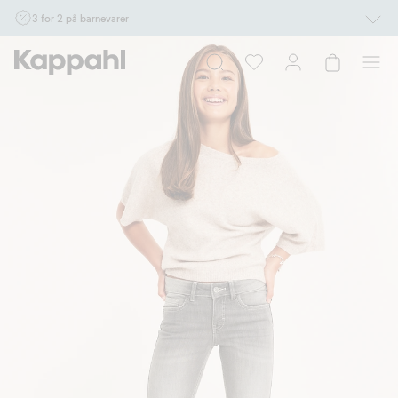
3 for 2 på barnevarer
Ikke Newbie. Gjelder når du handler 2 eller flere varer som inngår i tilbudet tom.
17/8 i butikk & online for deg som er eller blir medlem. Kan ikke kombineres med
andre tilbud eller rabatter.
Handle nå