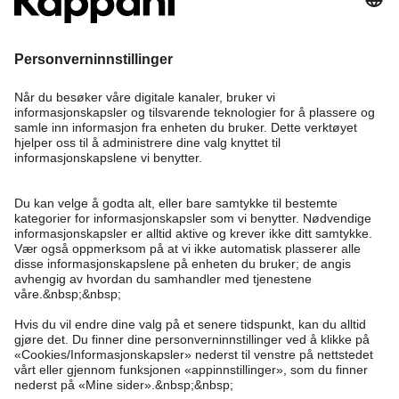
Bli medlem
Trenger du hjelp?
Kundeservice
Kappahl Club
Vanlige spørsmål
Logg inn
Om oss
Bestilling
Kappahl Club
Om Kappahl Group
Vilkår & retningslinjer
Kontakt oss
Medlemsvilkår
Bærekraft
Kjøpsvilkår
Mer fra oss
Finn butikk
Jobbe hos oss
Personvernerklæring