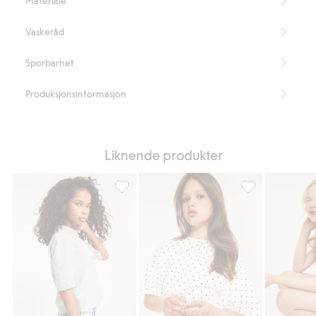
Materiale
Vaskeråd
Sporbarhet
Produksjonsinformasjon
Liknende produkter
Finstrikket T-skjorte, Legg til i favoriter
Topp med flagge