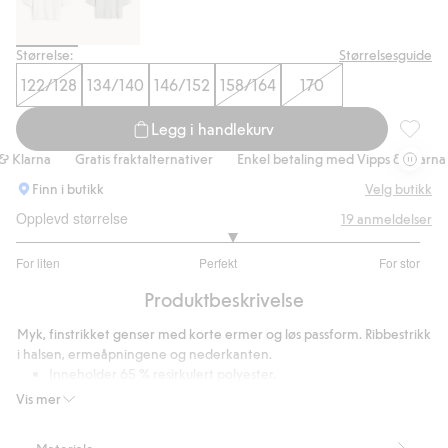
Størrelse:
Størrelsesguide
122/128
134/140
146/152
158/164
170
Legg i handlekurv
Strikket
larna
Gratis fraktalternativer
Enkel betaling med Vipps & Klarna
Finn i butikk
Velg butikk
Opplevd størrelse
19
anmeldelser
3.133333333333333
For liten
Perfekt
For stor
av
Basert
5
Produktbeskrivelse
på
15
Myk, finstrikket genser med korte ermer og løs passform. Ribbestrikk
stemmer
i halsen, ermeåpningene og nederkanten.
Inneholder 65 % resirkulert polyester.
Artikkelnummer
:
479253
Vis mer
Blended Recycled Polyester