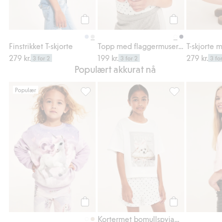
Legg til
Legg til
Finstrikket T-skjorte
Topp med flaggermuserme
T-skjorte 
279 kr.
199 kr.
279 kr.
3 for 2
3 for 2
3 fo
Populært akkurat nå
Populær
Genser med enhjørning, Legg til i favorite
Kortermet bomull
Legg til
Legg til
Kortermet bomullspyjamas