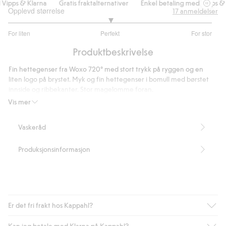
Vipps & Klarna
Gratis fraktalternativer
Enkel betaling med Vipps & K
Opplevd størrelse
17
anmeldelser
3
For liten
Perfekt
For stor
av
Basert
5
Produktbeskrivelse
på
14
Fin hettegenser fra Woxo 720° med stort trykk på ryggen og en
stemmer
liten logo på brystet. Myk og fin hettegenser i bomull med børstet
innside og ribbekanter. Stor magelomme foran.
Artikkelnummer
:
369074
Vis mer
Vaskeråd
Produksjonsinformasjon
Er det fri frakt hos Kappahl?
Kan jeg betale med Klarna på Kappahl?