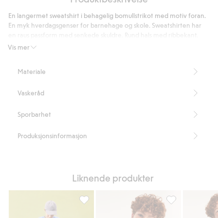
jeans
En langermet sweatshirt i behagelig bomullstrikot med motiv foran.
En myk hverdagsgenser for barnehage og skole. Sweatshirten har
en raus passform med senkede skuldre. Rund hals med ribbekant.
Ribbestrikk i ermeåpningen og nederst. Hevet motiv med 3D-effekt
Vis mer
ton-i-ton.
Vid passform
Materiale
Rund hals
Motiv på fremsiden
Vaskeråd
Artikkelnummer
:
907782
Sporbarhet
Produksjonsinformasjon
Liknende produkter
Genser med preget tekst-trykk, Legg til i f
Genser med prege