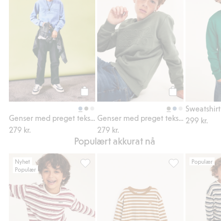
Legg til
Legg til
Sweatshirt
Genser med preget tekst-trykk
Genser med preget tekst-trykk
299 kr.
279 kr.
279 kr.
Populært akkurat nå
Nyhet
Populær
Populær
Stripete langermet topp, Legg til i favorite
Stripete topp me