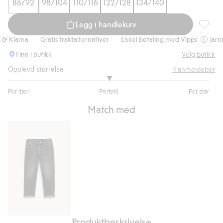
86/92
98/104
110/116
122/128
134/140
Legg i handlekurv
Sweatsh
 Klarna
Gratis fraktalternativer
Enkel betaling med Vipps & Klarna
Finn i butikk
Velg butikk
Opplevd størrelse
4
anmeldelser
3
For liten
Perfekt
For stor
av
Basert
5
Match med
på
2
stemmer
Produktbeskrivelse
Relaxed