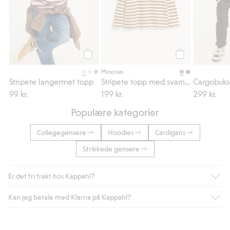
Legg til
Legg til
Minories
Stripete langermet topp
Stripete topp med svampbroderi
99 kr.
199 kr.
299 kr.
Populære kategorier
Collegegensere
Hoodies
Cardigans
Strikkede gensere
Er det fri frakt hos Kappahl?
Kan jeg betale med Klarna på Kappahl?
Som medlem i Kappahl Club har du alltid gratis frakt til butikk,
eller når du handler for over 500 NOK og velger levering med
Bring eller hjemlevering med Helthjem. Fraktkostnaden fjernes
Ja, i samarbeid med Klarna tilbyr vi smidig betaling med faktura