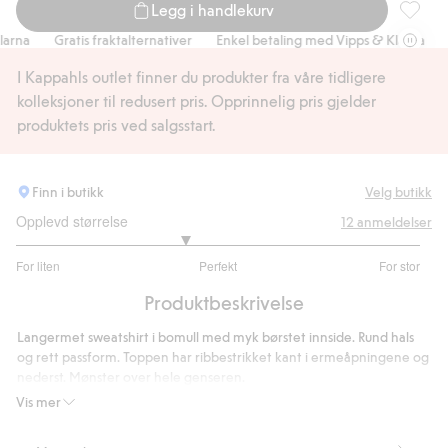
Legg i handlekurv
Mønstre
na
Gratis fraktalternativer
Enkel betaling med Vipps & Klarna
Gr
I Kappahls outlet finner du produkter fra våre tidligere
kolleksjoner til redusert pris. Opprinnelig pris gjelder
produktets pris ved salgsstart.
Finn i butikk
Velg butikk
Opplevd størrelse
12
anmeldelser
2.666666666666667
For liten
Perfekt
For stor
av
Basert
5
Produktbeskrivelse
på
6
Langermet sweatshirt i bomull med myk børstet innside. Rund hals
stemmer
og rett passform. Toppen har ribbestrikket kant i ermeåpningene og
nederst. Mønster over hele genseren.
Artikkelnummer
:
538611
Vis mer