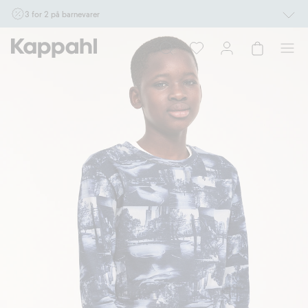
3 for 2 på barnevarer
Ikke Newbie. Gjelder når du handler 2 eller flere varer som inngår i tilbudet tom.
17/8 i butikk & online for deg som er eller blir medlem. Kan ikke kombineres med
andre tilbud eller rabatter.
Handle nå