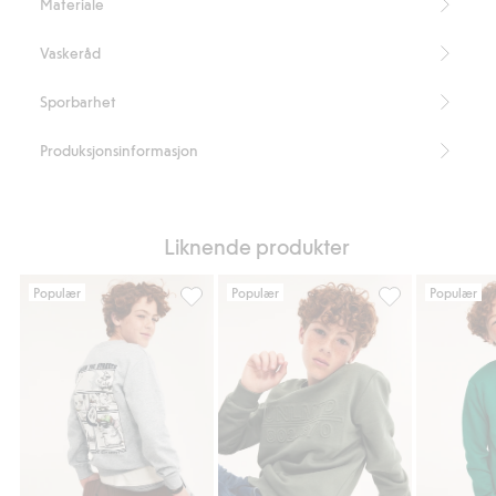
Materiale
Vaskeråd
Sporbarhet
Produksjonsinformasjon
Liknende produkter
Populær
Populær
Populær
Sweatshirt med trykk, Legg til i favoriter
Genser med prege