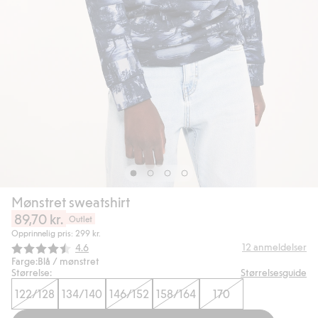
Mønstret sweatshirt
89,70 kr.
Outlet
Opprinnelig pris: 299 kr.
Gjennomsnittskarakter:
12
anmeldelser
4.6
Farge:
Blå / mønstret
Størrelse:
Størrelsesguide
122/128
134/140
146/152
158/164
170