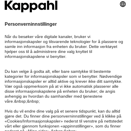
Bli medlem
Trenger du hjelp?
Kundeservice
Kappahl Club
Vanlige spørsmål
Logg inn
Om oss
Bestilling
Kappahl Club
Om Kappahl Group
Vilkår & retningslinjer
Kontakt oss
Medlemsvilkår
Bærekraft
Kjøpsvilkår
Mer fra oss
Finn butikk