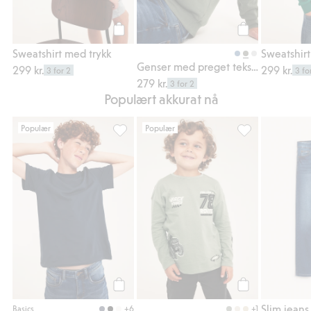
Legg til
Legg til
Sweatshirt med trykk
Sweatshirt
Genser med preget tekst-trykk
299 kr.
299 kr.
3 for 2
3 fo
279 kr.
3 for 2
Populært akkurat nå
Populær
Populær
T-skjorte i bomullstrikot med korte ermer, L
Langermet topp m
Legg til
Legg til
+6
+1
Basics