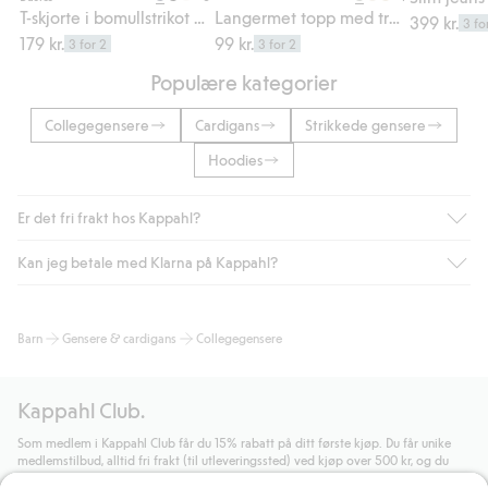
T-skjorte i bomullstrikot med korte ermer
Langermet topp med trykk
399 kr.
3 fo
179 kr.
99 kr.
3 for 2
3 for 2
Populære kategorier
Collegegensere
Cardigans
Strikkede gensere
Hoodies
Er det fri frakt hos Kappahl?
Kan jeg betale med Klarna på Kappahl?
Som medlem i Kappahl Club har du alltid gratis frakt til butikk,
eller når du handler for over 500 NOK og velger levering med
Bring eller hjemlevering med Helthjem. Fraktkostnaden fjernes
Ja, i samarbeid med Klarna tilbyr vi smidig betaling med faktura
Barn
Gensere & cardigans
Collegegensere
automatisk etter at du har logget inn og er identifisert som
og andre betalingsmåter.
medlem.
Ved å oppgi informasjon i kassen godkjenner du Klarnas vilkår.
Ellers koster frakten 59 NOK for levering med Bring,
Når du klikker på "Fullfør kjøp" godkjenner du Kappahls
Kappahl Club.
hjemlevering med Helthjem koster 49 NOK og 99 NOK for
generelle vilkår.
Les mer om Klarnas betalingsvilkår
(ekstern
hjemlevering med Bring uansett hvor mye du handler for.
lenke).
Som medlem i Kappahl Club får du 15% rabatt på ditt første kjøp. Du får unike
medlemstilbud, alltid fri frakt (til utleveringssted) ved kjøp over 500 kr, og du
Les mer
Les mer
samler poeng på alle dine kjøp og aktiviteter.