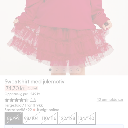
Sweatshirt med julemotiv
74,70 kr.
Outlet
Opprinnelig pris: 249 kr.
Gjennomsnittskarakter:
42
anmeldelser
4.6
Farge:
Rød / fronttrykk
Størrelse:
86/92
Utsolgt online
86/92
98/104
110/116
122/128
134/140