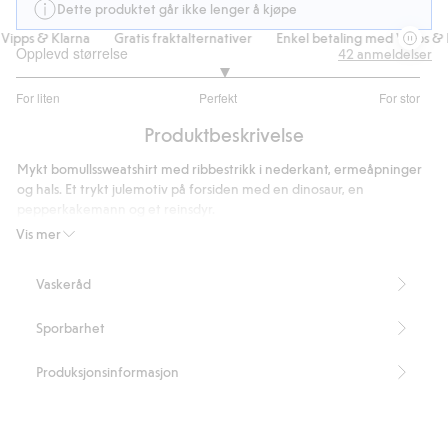
Dette produktet går ikke lenger å kjøpe
ipps & Klarna
Gratis fraktalternativer
Enkel betaling med Vipps & K
Opplevd størrelse
42
anmeldelser
3.058823529411764
For liten
Perfekt
For stor
av
Basert
5
Produktbeskrivelse
på
34
Mykt bomullssweatshirt med ribbestrikk i nederkant, ermeåpninger
stemmer
og hals. Et trykt julemotiv på forsiden med en dinosaur, en
pepperkakemann og et reinsdyr.
Artikkelnummer
:
519371
Vis mer
Vaskeråd
Sporbarhet
Produksjonsinformasjon