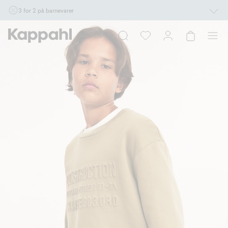
3 for 2 på barnevarer
Ikke Newbie. Gjelder når du handler 2 eller flere varer som inngår i tilbudet tom.
17/8 i butikk & online for deg som er eller blir medlem. Kan ikke kombineres med
andre tilbud eller rabatter.
Handle nå