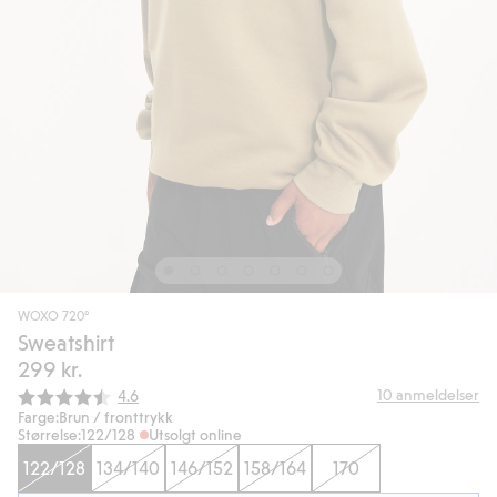
WOXO 720°
Sweatshirt
299 kr.
Gjennomsnittskarakter:
10
anmeldelser
4.6
Farge:
Brun / fronttrykk
Størrelse:
122/128
Utsolgt online
122/128
134/140
146/152
158/164
170