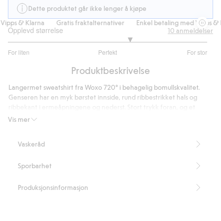
Dette produktet går ikke lenger å kjøpe
ipps & Klarna
Gratis fraktalternativer
Enkel betaling med Vipps & K
Opplevd størrelse
10
anmeldelser
3.444444444444444
For liten
Perfekt
For stor
av
Basert
5
Produktbeskrivelse
på
9
Langermet sweatshirt fra Woxo 720° i behagelig bomullskvalitet.
stemmer
Genseren har en myk børstet innside, rund ribbestrikket hals og
ribbekant i ermeåpningene og nederst. Stort trykk foran, og et
mindre trykk på baksiden.
Vis mer
Artikkelnummer
:
500421
Vaskeråd
Sporbarhet
Produksjonsinformasjon