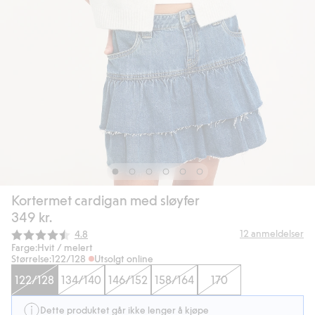
Kortermet cardigan med sløyfer
349 kr.
Gjennomsnittskarakter:
12
anmeldelser
4.8
Farge:
Hvit / melert
Størrelse:
122/128
Utsolgt online
122/128
134/140
146/152
158/164
170
Dette produktet går ikke lenger å kjøpe