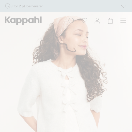
3 for 2 på barnevarer
Ikke Newbie. Gjelder når du handler 2 eller flere varer som inngår i tilbudet tom.
17/8 i butikk & online for deg som er eller blir medlem. Kan ikke kombineres med
andre tilbud eller rabatter.
Handle nå