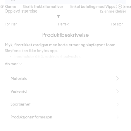
& Klarna
Gratis fraktalternativer
Enkel betaling med Vipps & Klarna
Opplevd størrelse
12
anmeldelser
2.8
For liten
Perfekt
For stor
av
Basert
5
Produktbeskrivelse
på
10
Myk, finstrikket cardigan med korte ermer og sløyfepynt foran.
stemmer
Sløyfene kan ikke knytes opp.
Inneholder 65 % resirkulert polyester.
Artikkelnummer
:
827261
Vis mer
Blended Recycled Polyester
Materiale
Vaskeråd
Sporbarhet
Produksjonsinformasjon