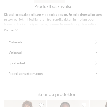
Dressbukse
Produktbeskrivelse
Skjorte
Klassisk dressjakke til barn med tidløs design. En stilig dressjakke som
passer perfekt til festligheter året rundt. Jakken har to knapper
foran og tre i ermeåpningene, glinsende innerfôr og dekorative
sømmer.
Vis mer
Inneholder 80 % resirkulert polyester.
Artikkelnummer
:
205682
Materiale
Blended Recycled Polyester
Vaskeråd
Sporbarhet
Produksjonsinformasjon
Liknende produkter