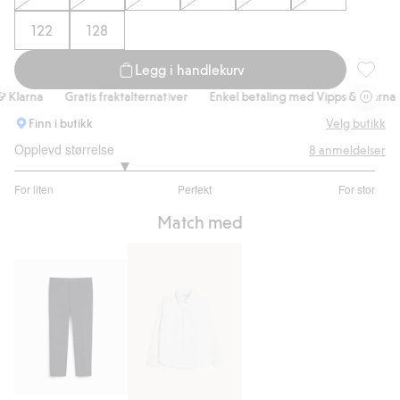
122
128
Legg i handlekurv
Dressjak
larna
Gratis fraktalternativer
Enkel betaling med Vipps & Klarna
Finn i butikk
Velg butikk
Opplevd størrelse
8
anmeldelser
2.2
For liten
Perfekt
For stor
av
Basert
5
Match med
på
5
stemmer