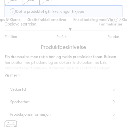
Dette produktet går ikke lenger å kjøpe
 & Klarna
Gratis fraktalternativer
Enkel betaling med Vipps & Klarn
Opplevd størrelse
7
anmeldelser
3.285714285714286
For liten
Perfekt
For stor
av
Basert
5
Produktbeskrivelse
på
7
Fin dressbukse med rette ben og sydde pressfolder foran. Buksen
stemmer
har skrålomme på sidene og en dekorativ stolpelomme bak.
Oppbrett i benåpningen. Justerbart elastisk kantbånd i midjen.
Artikkelnummer
:
432146
Vis mer
Vaskeråd
Sporbarhet
Produksjonsinformasjon