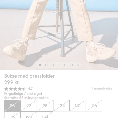
Bukse med pressfolder
299 kr.
Gjennomsnittskarakter:
7
anmeldelser
4.7
Farge:
Beige / ensfarget
Størrelse:
86
Utsolgt online
86
92
98
104
110
116
122
128
134