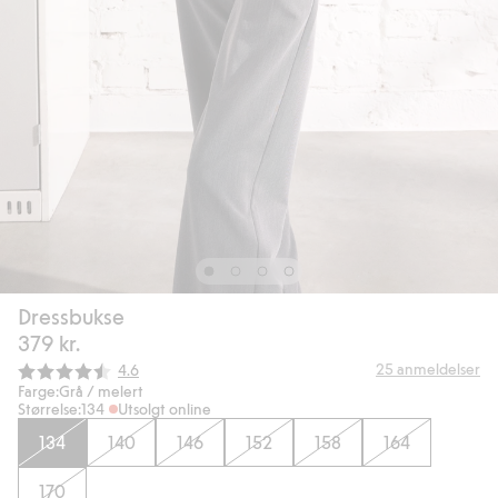
Dressbukse
379 kr.
Gjennomsnittskarakter:
25
anmeldelser
4.6
Farge:
Grå / melert
Størrelse:
134
Utsolgt online
134
140
146
152
158
164
170