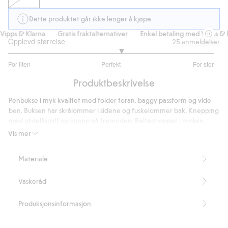
Dette produktet går ikke lenger å kjøpe
pps & Klarna
Gratis fraktalternativer
Enkel betaling med Vipps & Kl
Opplevd størrelse
25
anmeldelser
3.2
For liten
Perfekt
For stor
av
Basert
5
Produktbeskrivelse
på
20
Penbukse i myk kvalitet med folder foran, baggy passform og vide
stemmer
ben. Buksen har skrålommer i sidene og fuskelommer bak. Knepping
med glidelåsgylf og knapp på fremsiden. Beltestropper i midjen.
Inneholder 75 % resirkulert polyester.
Vis mer
Artikkelnummer
:
356360
Blended Recycled Polyester
Materiale
Vaskeråd
Produksjonsinformasjon