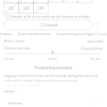
122
128
134
Overvåk, så får du en e-post når din størrelse er på lager.
Overvåk
Legging
Klarna
Gratis fraktalternativer
Enkel betaling med Vipps & Klarna
Finn i butikk
Velg butikk
Opplevd størrelse
58
anmeldelser
3
For liten
Perfekt
For stor
av
Basert
5
Produktbeskrivelse
på
50
Leggings i bomull med myk, børstet innside, behagelig stretch og
stemmer
strikk innfelt i midjen. Bjørneapplikasjon på knærne.
Artikkelnummer
:
516898
Vis mer
Materiale