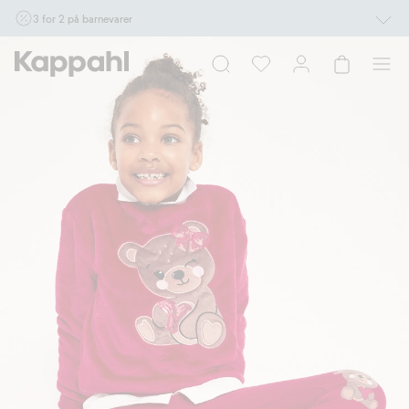
3 for 2 på barnevarer
Ikke Newbie. Gjelder når du handler 2 eller flere varer som inngår i tilbudet tom.
17/8 i butikk & online for deg som er eller blir medlem. Kan ikke kombineres med
andre tilbud eller rabatter.
Handle nå