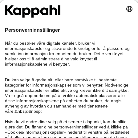
samler poeng på alle dine kjøp og aktiviteter.
Bli medlem
Trenger du hjelp?
Kundeservice
Kappahl Club
Vanlige spørsmål
Logg inn
Om oss
Bestilling
Kappahl Club
Om Kappahl Group
Vilkår & retningslinjer
Kontakt oss
Medlemsvilkår
Bærekraft
Kjøpsvilkår
Mer fra oss