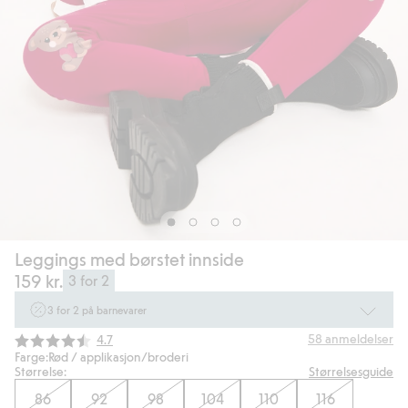
Leggings med børstet innside
159 kr.
3 for 2
3 for 2 på barnevarer
Ikke Newbie. Gjelder når du handler 2 eller flere varer som inngår i tilbudet
Gjennomsnittskarakter:
58
anmeldelser
4.7
tom. 17/8 i butikk & online for deg som er eller blir medlem. Kan ikke
Farge:
Rød / applikasjon/broderi
kombineres med andre tilbud eller rabatter.
Størrelse:
Størrelsesguide
86
92
98
104
110
116
Handle nå