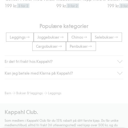
199 kr.
99 kr.
199 kr.
3 for 2
3 for 2
3 for
Populære kategorier
Leggings
Joggebukser
Chinos
Selebukser
Cargobukser
Penbukser
Er det fri frakt hos Kappahl?
Kan jeg betale med Klarna på Kappahl?
Som medlem i Kappahl Club har du alltid gratis frakt til butikk,
eller når du handler for over 500 NOK og velger levering med
Bring eller hjemlevering med Helthjem. Fraktkostnaden fjernes
Ja, i samarbeid med Klarna tilbyr vi smidig betaling med faktura
Barn
Bukser & leggings
Leggings
automatisk etter at du har logget inn og er identifisert som
og andre betalingsmåter.
medlem.
Ved å oppgi informasjon i kassen godkjenner du Klarnas vilkår.
Ellers koster frakten 59 NOK for levering med Bring,
Når du klikker på "Fullfør kjøp" godkjenner du Kappahls
Kappahl Club.
hjemlevering med Helthjem koster 49 NOK og 99 NOK for
generelle vilkår.
Les mer om Klarnas betalingsvilkår
(ekstern
hjemlevering med Bring uansett hvor mye du handler for.
lenke).
Som medlem i Kappahl Club får du 15% rabatt på ditt første kjøp. Du får unike
medlemstilbud, alltid fri frakt (til utleveringssted) ved kjøp over 500 kr, og du
Les mer
Les mer