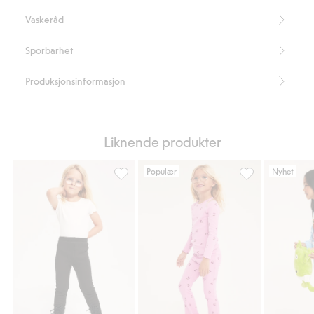
Vaskeråd
Sporbarhet
Produksjonsinformasjon
Liknende produkter
Populær
Nyhet
Varmende leggings, Legg til i favoriter
Leggings med ut