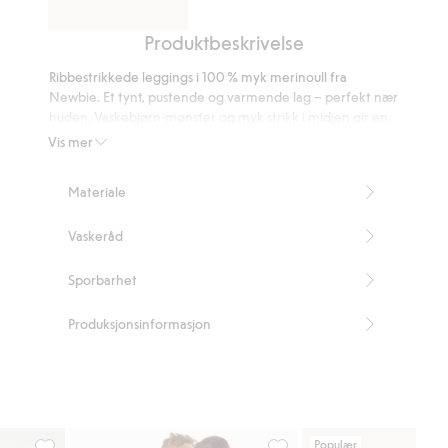
Produktbeskrivelse
Mønstret
topp
Ribbestrikkede leggings i 100 % myk merinoull fra
i
Newbie. Et tynt, pustende og varmende lag – perfekt nær
merinoull
huden. Vaskebjørn-mønster og myk strikk i midjen gir en
behagelig passform. Match gjerne med søsken for en
Vis mer
tidløs og koselig stil sammen.
100 % sertifisert ull.
Materiale
Artikkelnummer
:
456434
RWS certified wool
Vaskeråd
Sporbarhet
Produksjonsinformasjon
Populær