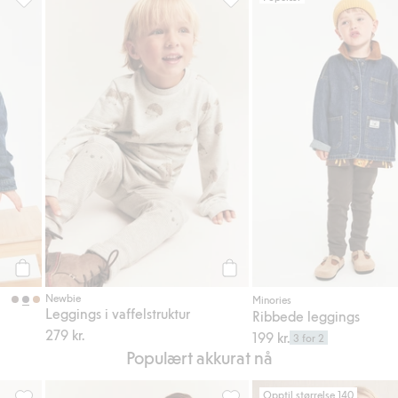
il i favoriter
Ribbede leggings, Legg til i favoriter
Leggings i vaffelstruktur, Legg 
Legg til
Legg til
Newbie
Minories
Leggings i vaffelstruktur
Ribbede leggings
279 kr.
199 kr.
3 for 2
Populært akkurat nå
Opptil størrelse 140