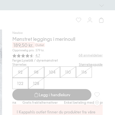
Newbie
Mønstret leggings i merinoull
189,50 kr.
Outlet
Opprinnelig pris: 379 kr.
Gjennomsnittskarakter:
68
anmeldelser
4.7
Farge:
Lyseblå / dyremønstret
Størrelse:
Størrelsesguide
92
98
104
110
116
122
128
Legg i handlekurv
Mønstret leg
rna
Gratis fraktalternativer
Enkel betaling med Vipps & Klarna
Gr
I Kappahls outlet finner du produkter fra våre