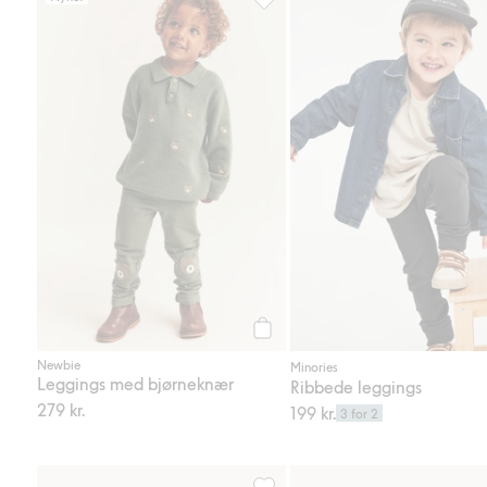
Leggings med bjørneknær, Legg t
Legg til
Newbie
Minories
Leggings med bjørneknær
Ribbede leggings
279 kr.
199 kr.
3 for 2