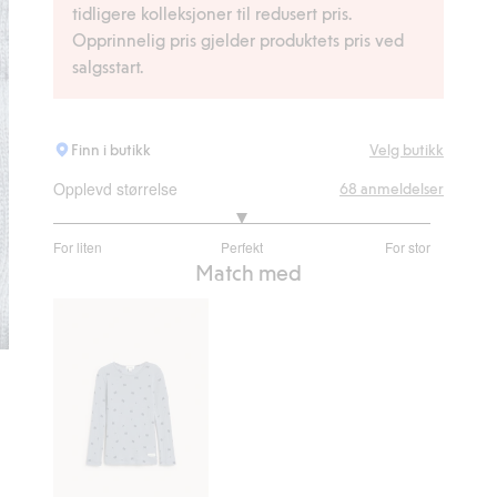
tidligere kolleksjoner til redusert pris.
Opprinnelig pris gjelder produktets pris ved
salgsstart.
Finn i butikk
Velg butikk
Opplevd størrelse
68
anmeldelser
3
For liten
Perfekt
For stor
av
Basert
Match med
5
på
56
stemmer