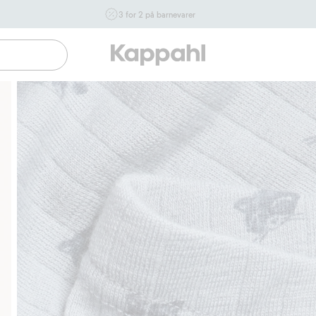
3 for 2 på barnevarer
Ikke Newbie. Gjelder når du handler 2 eller flere varer som
inngår i tilbudet tom. 17/8 i butikk & online for deg som er
eller blir medlem. Kan ikke kombineres med andre tilbud
eller rabatter.
Handle nå
Gratis fraktalternativer
Enkel betaling med Vipps & Kla