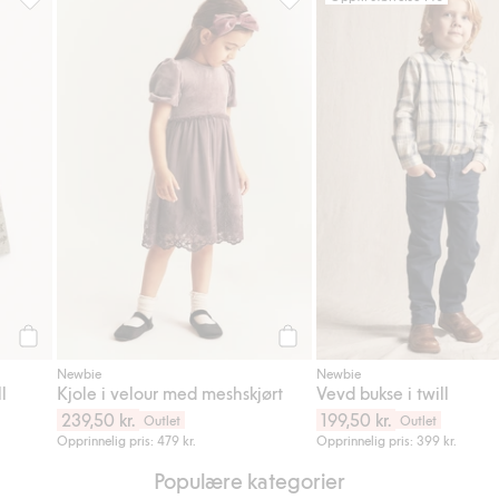
il i favoriter
Blomstrete topp i merinoull, Legg til i favoriter
Kjole i velour med meshskjørt,
Legg til
Legg til
Newbie
Newbie
l
Kjole i velour med meshskjørt
Vevd bukse i twill
239,50 kr.
199,50 kr.
Outlet
Outlet
Opprinnelig pris: 479 kr.
Opprinnelig pris: 399 kr.
Populære kategorier