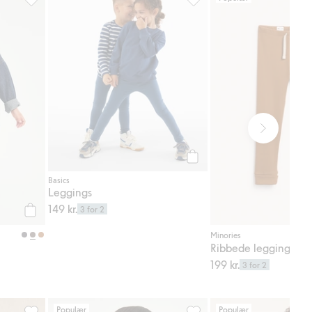
til i favoriter
Ribbede leggings, Legg til i favoriter
Leggings, Legg til i favorit
Legg til
Basics
Leggings
149 kr.
3 for 2
Legg til
Minories
Ribbede leggings
199 kr.
3 for 2
Populær
Populær