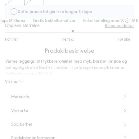
Dette produktet går ikke lenger å kjøpe
pps & Klarna
Gratis fraktalternativer
Enkel betaling med Vipps & Kla
Opplevd størrelse
85
anmeldelser
3.158730158730159
For liten
Perfekt
For stor
av
Basert
5
Produktbeskrivelse
på
63
Varme leggings i litt tykkere kvalitet med myk, børstet innside og
stemmer
behagelig stretch Elastikk i midjen. Hjerteapplikasjon på knærne.
Artikkelnummer
:
401703
Blended Recycled Polyester
Vis mer
Materiale
Vaskeråd
Sporbarhet
Produksjonsinformasjon