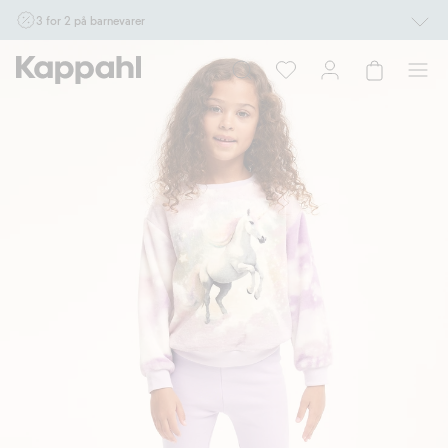
3 for 2 på barnevarer
Ikke Newbie. Gjelder når du handler 2 eller flere varer som inngår i tilbudet tom.
17/8 i butikk & online for deg som er eller blir medlem. Kan ikke kombineres med
andre tilbud eller rabatter.
Handle nå