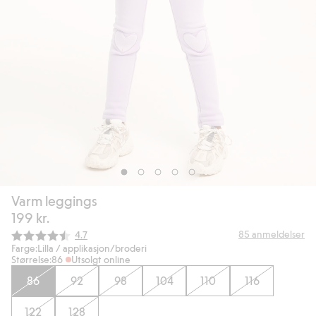
Varm leggings
199 kr.
Gjennomsnittskarakter:
85
anmeldelser
4.7
Farge:
Lilla / applikasjon/broderi
Størrelse:
86
Utsolgt online
86
92
98
104
110
116
122
128