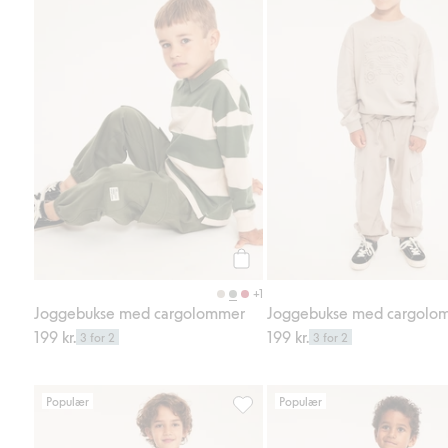
Legg til
+1
Joggebukse med cargolommer
Joggebukse med cargolo
199 kr.
199 kr.
3 for 2
3 for 2
Populær
Populær
Kosebukse i bomullstrikot, Legg ti