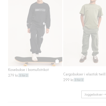
Legg til
Kosebukse i bomullstrikot
Cargobukser i elastisk twill
279 kr.
3 for 2
299 kr.
3 for 2
Joggebukser