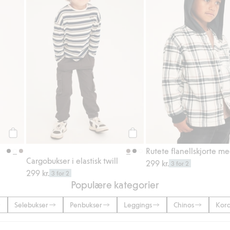
Legg til
Legg til
Rutete flanellskjorte m
Cargobukser i elastisk twill
299 kr.
3 for 2
299 kr.
3 for 2
Populære kategorier
Selebukser
Penbukser
Leggings
Chinos
Kord