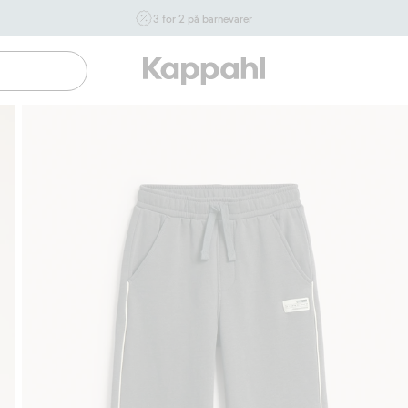
3 for 2 på barnevarer
Ikke Newbie. Gjelder når du handler 2 eller flere varer som
inngår i tilbudet tom. 17/8 i butikk & online for deg som er
eller blir medlem. Kan ikke kombineres med andre tilbud
eller rabatter.
Handle nå
Gratis fraktalternativer
Enkel betaling med Vipps & Kl