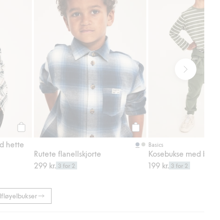
Legg til
Legg til
ed hette
Basics
Rutete flanellskjorte
Kosebukse med børst
299 kr.
199 kr.
3 for 2
3 for 2
fløyelbukser