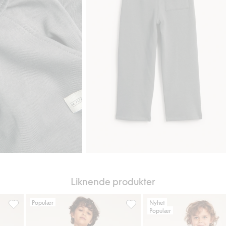
Liknende produkter
Populær
Nyhet
Populær
gg til i favoriter
Joggebukse med cargolommer, Legg til i favoriter
Kosebukse med børstet innside