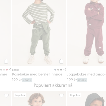
Legg til
Legg til
+1
+6
Basics
mmer
Kosebukse med børstet innside
Joggebukse med cargo
199 kr.
199 kr.
3 for 2
3 for 2
Populært akkurat nå
Populær
Populær
l i favoriter
Cargobukser i elastisk twill, Legg til i favoriter
Cargobukser i elastisk twill, Le