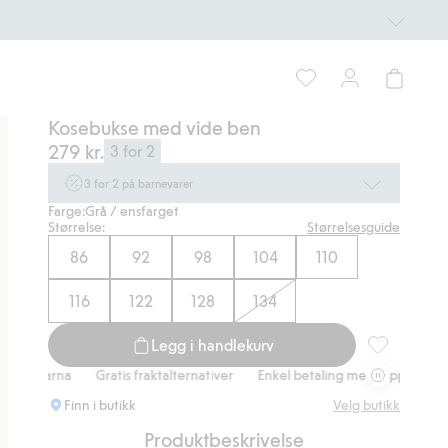
Kosebukse med vide ben
279 kr.
3 for 2
3 for 2 på barnevarer
Farge:
Grå / ensfarget
Ikke Newbie. Gjelder når du handler 2 eller flere varer som
Størrelse:
Størrelsesguide
inngår i tilbudet tom. 17/8 i butikk & online for deg som er
eller blir medlem. Kan ikke kombineres med andre tilbud eller
86
92
98
104
110
rabatter.
Handle nå
116
122
128
134
Legg i handlekurv
Kosebukse me
arna
Gratis fraktalternativer
Enkel betaling med Vipps & Klarna
G
Finn i butikk
Velg butikk
Produktbeskrivelse