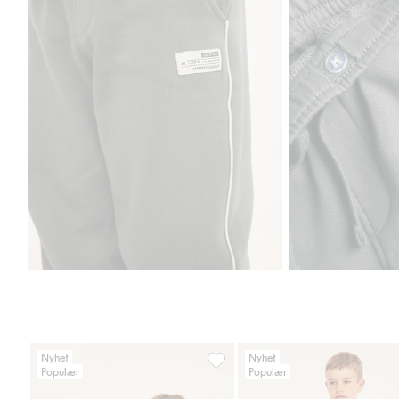
Nyhet
Nyhet
Populær
Populær
Joggebukse med cargolommer, Le