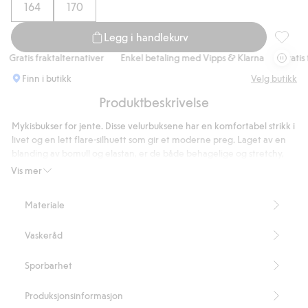
164
170
Legg i handlekurv
Velourb
Gratis fraktalternativer
Enkel betaling med Vipps & Klarna
Gratis fr
Finn i butikk
Velg butikk
Produktbeskrivelse
Mykisbukser for jente. Disse velurbuksene har en komfortabel strikk i
livet og en lett flare-silhuett som gir et moderne preg. Laget av en
blanding av bomull og elastan, er de både behagelige og stretchy,
noe som gjør dem perfekte for både aktive dager og avslapning.
Vis mer
Kombiner med en t-skjorte eller hettegenser for en avslappet look.
Elastikk i midjen
Materiale
Utsvingte ben
Artikkelnummer
:
916072
Vaskeråd
Blended Recycled Polyester
Sporbarhet
Produksjonsinformasjon