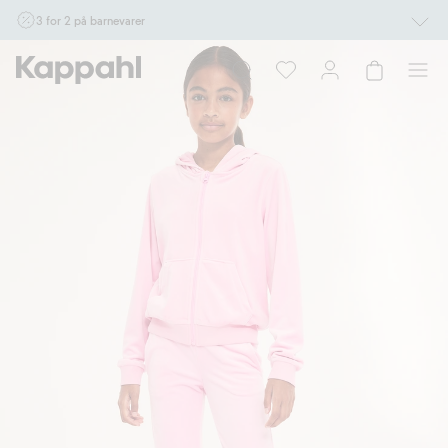
3 for 2 på barnevarer
Ikke Newbie. Gjelder når du handler 2 eller flere varer som inngår i tilbudet tom.
17/8 i butikk & online for deg som er eller blir medlem. Kan ikke kombineres med
andre tilbud eller rabatter.
Handle nå