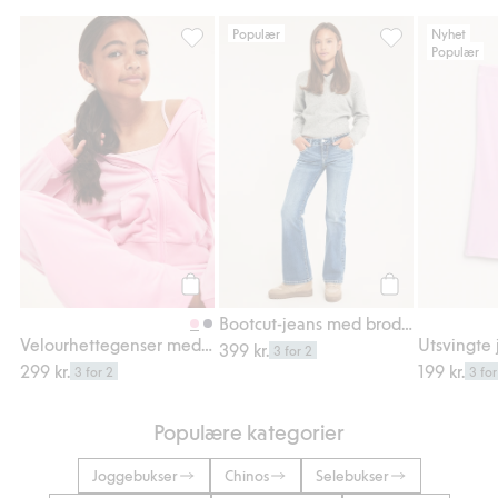
Populær
Nyhet
Populær
Velourhettegenser med glidelås, Legg til i
Bootcut-jeans m
Legg til
Legg til
Bootcut-jeans med broderte lommer
Velourhettegenser med glidelås
399 kr.
3 for 2
299 kr.
199 kr.
3 for 2
3 for
Populære kategorier
Joggebukser
Chinos
Selebukser