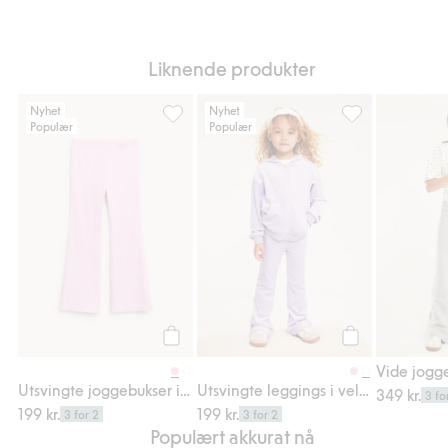
Liknende produkter
Nyhet
Nyhet
Populær
Populær
Utsvingte joggebukser i velur, Legg til i fa
Utsvingte legging
Legg til
Legg til
Utsvingte joggebukser i velur
Utsvingte leggings i velour
349 kr.
3 fo
199 kr.
199 kr.
3 for 2
3 for 2
Populært akkurat nå