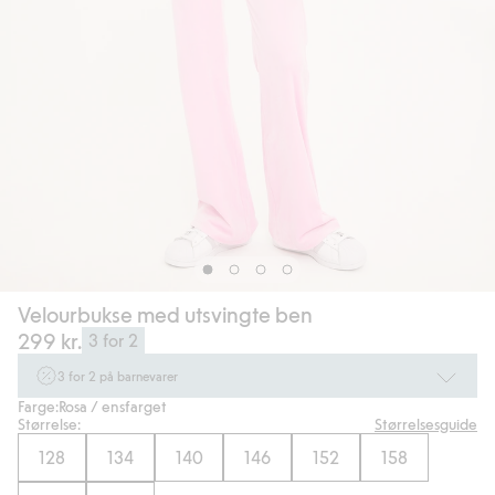
Velourbukse med utsvingte ben
299 kr.
3 for 2
3 for 2 på barnevarer
Farge:
Rosa / ensfarget
Ikke Newbie. Gjelder når du handler 2 eller flere varer som inngår i tilbudet
Størrelse:
Størrelsesguide
tom. 17/8 i butikk & online for deg som er eller blir medlem. Kan ikke
kombineres med andre tilbud eller rabatter.
128
134
140
146
152
158
Handle nå